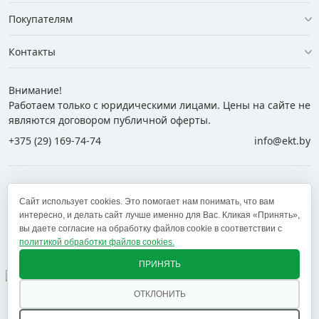
Покупателям
Контакты
Внимание!
Работаем только с юридическими лицами. Цены на сайте не
являются договором публичной оферты.
+375 (29) 169-74-74
info@ekt.by
+375 (29) 169-74-74
+375 (29) 700-77-55
Сайт использует cookies. Это помогает нам понимать, что вам
+375 (17) 269-74-74
zakaz@ekt.by
интересно, и делать сайт лучше именно для Вас. Кликая «Принять»,
вы даете согласие на обработку файлов cookie в соответствии с
политикой обработки файлов cookies.
Оставить отзыв
✕
ПРИНЯТЬ
ОТКЛОНИТЬ
© 2005 — 2026 ООО «ЕКТ альянс». Доставка в Минск,
Брест, Витебск, Гомель, Гродно, Могилев и другие