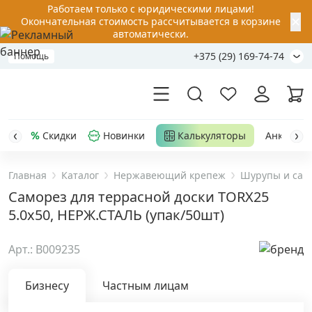
Работаем только с юридическими лицами!
✕
Окончательная стоимость рассчитывается в корзине
автоматически.
+375 (29) 169-74-74
Помощь
Скидки
Новинки
Калькуляторы
Анкер-шу
Главная
Каталог
Нержавеющий крепеж
Шурупы и сам
Акции
Саморез для террасной доски TORX25
5.0x50, НЕРЖ.СТАЛЬ (упак/50шт)
Распродажа
Арт.: B009235
Уценка
Бизнесу
Частным лицам
Анкерная техника
›