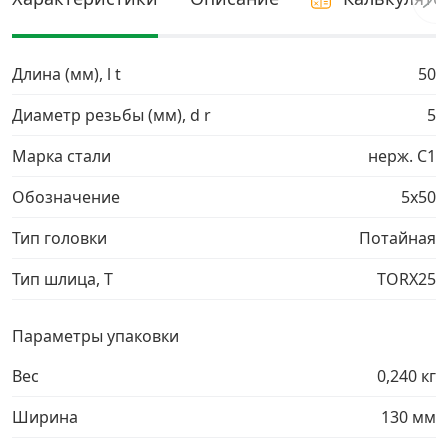
Грузовой крепеж
›
Длина (мм), l t
50
Комплекты и наборы крепежа
›
Диаметр резьбы (мм), d r
5
Марка стали
нерж. C1
Кронштейны и крюки хозяйственные
›
Обозначение
5х50
Метрический крепеж
›
Тип головки
Потайная
Электро и бензоинструмент, оборудование
›
Тип шлица, T
TORX25
Нержавеющий крепеж
›
Параметры упаковки
Вес
0,240 кг
Перфорированный крепеж
›
Ширина
130 мм
Скобяные изделия и мебельная фурнитура
›