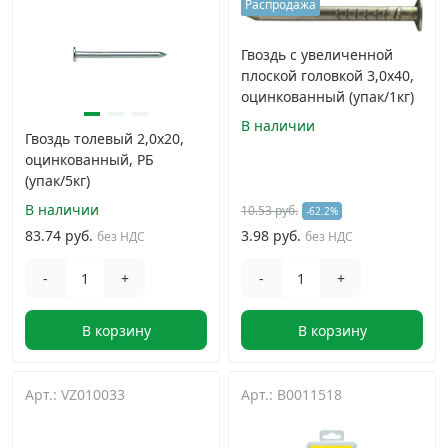
Распродажа
Гвоздь с увеличенной
плоской головкой 3,0х40,
оцинкованный (упак/1кг)
В наличии
Гвоздь толевый 2,0х20,
оцинкованный, РБ
(упак/5кг)
В наличии
10.53 руб.
-62.2%
83.74 руб.
3.98 руб.
без НДС
без НДС
-
+
-
+
В корзину
В корзину
Арт.: VZ010033
Арт.: B0011518