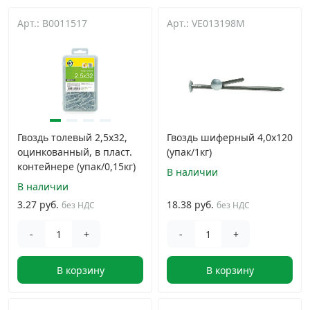
Арт.: B0011517
Дюбельная техника
Арт.: VE013198M
›
Кабельный крепеж
›
Строительный инструмент и инвентарь
›
Гвоздь толевый 2,5х32,
Гвоздь шиферный 4,0х120
Заклепки
›
оцинкованный, в пласт.
(упак/1кг)
контейнере (упак/0,15кг)
В наличии
Химический крепеж
›
В наличии
3.27 руб.
18.38 руб.
без НДС
без НДС
Гвозди и скобы
›
-
+
-
+
Хомуты и шуруп-шпильки
›
В корзину
В корзину
Шурупы и саморезы
›