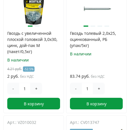
Гвоздь с увеличенной
Гвоздь толевый 2,0х25,
плоской головкой 3,0х30,
оцинкованный, РБ
цинк, дой-пак М
(упак/5кг)
(пакет/0,5кг)
В наличии
В наличии
4.21 руб.
-52.5%
2 руб.
83.74 руб.
без НДС
без НДС
-
+
-
+
В корзину
В корзину
Арт.: VZ010032
Арт.: CV013747