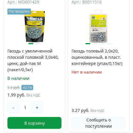
Арт.: MD001429
Арт.: B0011516
Распродажа
Грузовой крепеж
›
Комплекты и наборы крепежа
›
Кронштейны и крюки хозяйственные
›
Гвоздь с увеличенной
Гвоздь толевый 2,0х20,
плоской головкой 3,0х40,
оцинкованный, в пласт.
Метрический крепеж
›
цинк, дой-пак М
контейнере (упак/0,15кг)
(пакет/0,5кг)
Нет в наличии
В наличии
Электро и бензоинструмент, оборудование
›
5.3 руб.
-62.5%
1.99 руб.
без НДС
Нержавеющий крепеж
›
-
+
3.27 руб.
без НДС
Перфорированный крепеж
›
Сообщить о
В корзину
поступлении
Скобяные изделия и мебельная фурнитура
›