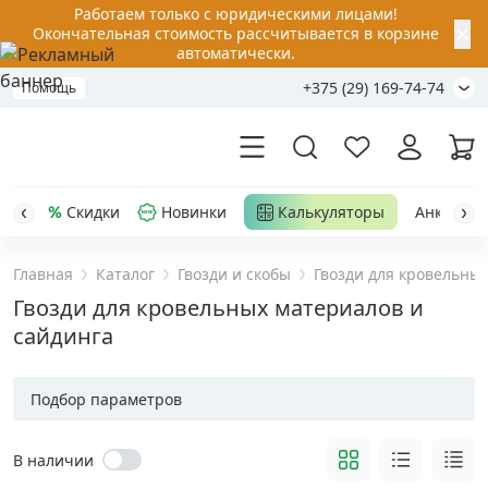
Работаем только с юридическими лицами!
✕
Окончательная стоимость рассчитывается в корзине
автоматически.
+375 (29) 169-74-74
Помощь
Скидки
Новинки
Калькуляторы
Анкер-шу
Главная
Каталог
Гвозди и скобы
Гвозди для кровельны
Акции
Гвозди для кровельных материалов и
сайдинга
Распродажа
Подбор параметров
Уценка
В наличии
Анкерная техника
›