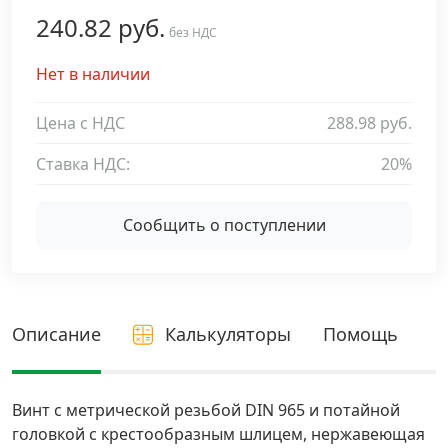
240.82 руб.
Дюбельная техника
без НДС
›
Нет в наличии
Кабельный крепеж
›
Цена с НДС
288.98 руб.
Строительный инструмент и инвентарь
›
Ставка НДС:
20%
Заклепки
›
Сообщить о поступлении
Химический крепеж
›
Гвозди и скобы
›
Описание
Калькуляторы
Помощь
Хомуты и шуруп-шпильки
›
Винт с метрической резьбой DIN 965 и потайной
головкой с крестообразным шлицем, нержавеющая
Шурупы и саморезы
›