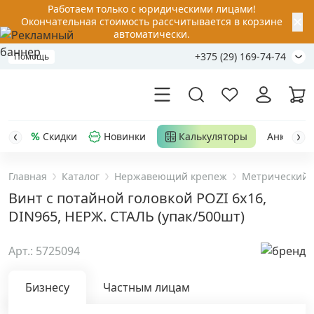
Работаем только с юридическими лицами!
✕
Окончательная стоимость рассчитывается в корзине
автоматически.
+375 (29) 169-74-74
Помощь
Скидки
Новинки
Калькуляторы
Анкер-шу
Главная
Каталог
Нержавеющий крепеж
Метрический 
Акции
Винт с потайной головкой POZI 6х16,
DIN965, НЕРЖ. СТАЛЬ (упак/500шт)
Распродажа
Арт.: 5725094
Уценка
Бизнесу
Частным лицам
Анкерная техника
›