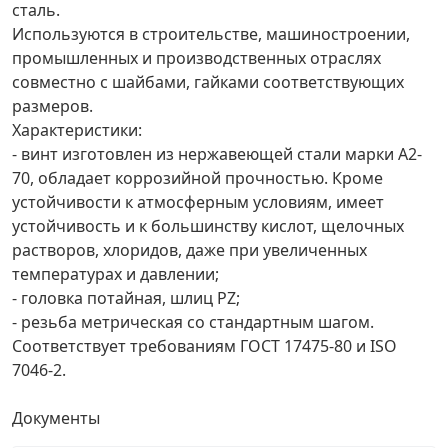
сталь.
Используются в строительстве, машиностроении,
Грузовой крепеж
›
промышленных и производственных отраслях
совместно с шайбами, гайками соответствующих
Комплекты и наборы крепежа
›
размеров.
Характеристики:
- винт изготовлен из нержавеющей стали марки А2-
Кронштейны и крюки хозяйственные
›
70, обладает коррозийной прочностью. Кроме
устойчивости к атмосферным условиям, имеет
Метрический крепеж
›
устойчивость и к большинству кислот, щелочных
растворов, хлоридов, даже при увеличенных
Электро и бензоинструмент, оборудование
›
температурах и давлении;
- головка потайная, шлиц PZ;
- резьба метрическая со стандартным шагом.
Нержавеющий крепеж
›
Соответствует требованиям ГОСТ 17475-80 и ISO
7046-2.
Перфорированный крепеж
›
Документы
Скобяные изделия и мебельная фурнитура
›