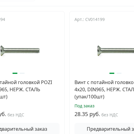
094
Арт.: CV014199
отайной головкой POZI
Винт с потайной головко
N965, НЕРЖ. СТАЛЬ
4х20, DIN965, НЕРЖ. СТА
шт)
(упак/100шт)
Под заказ
уб.
28.35 руб.
без НДС
без НДС
дварительный заказ
Предварительный з