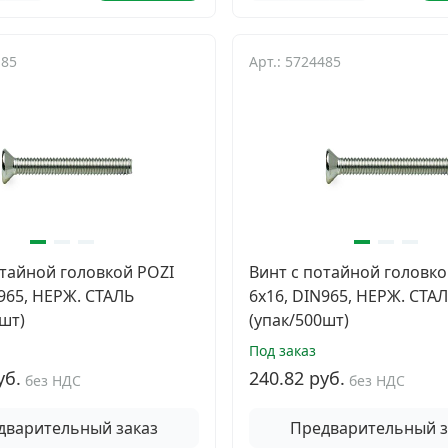
185
Арт.: 5724485
отайной головкой POZI
Винт с потайной головко
N965, НЕРЖ. СТАЛЬ
6х16, DIN965, НЕРЖ. СТА
шт)
(упак/500шт)
Под заказ
уб.
240.82 руб.
без НДС
без НДС
дварительный заказ
Предварительный з