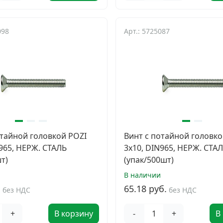
098
Арт.: 5725087
отайной головкой POZI
Винт с потайной головко
N965, НЕРЖ. СТАЛЬ
3х10, DIN965, НЕРЖ. СТА
т)
(упак/500шт)
В наличии
.
65.18 руб.
без НДС
без НДС
+
В корзину
-
+
В