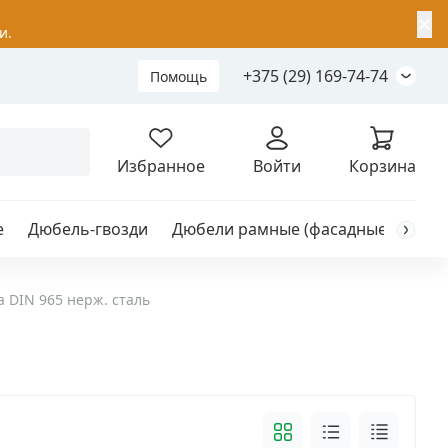
✕
и.
+375 (29) 169-74-74
Помощь
Складной анкер
Избранное
Войти
Корзина
е
Дюбель-гвозди
Дюбели рамные (фасадные)
Каб
я
анкер
а DIN 965 нерж. сталь
ый