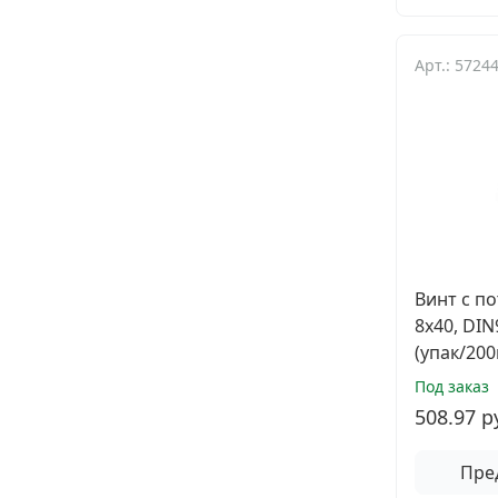
Арт.: 5724
Винт с п
8х40, DI
(упак/200
Под заказ
508.97 р
Пре