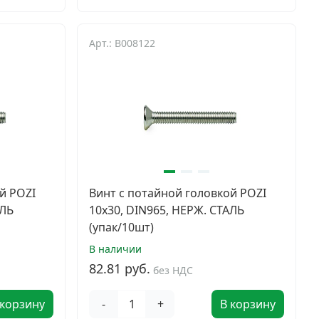
Арт.: B008122
й POZI
Винт с потайной головкой POZI
АЛЬ
10х30, DIN965, НЕРЖ. СТАЛЬ
(упак/10шт)
В наличии
82.81 руб.
без НДС
 корзину
-
+
В корзину