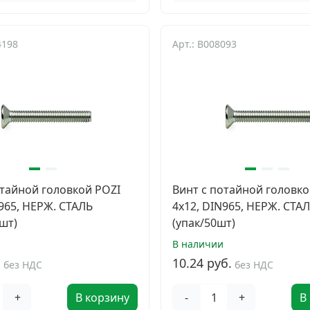
4198
Арт.: B008093
отайной головкой POZI
Винт с потайной головко
N965, НЕРЖ. СТАЛЬ
4х12, DIN965, НЕРЖ. СТА
шт)
(упак/50шт)
В наличии
.
10.24 руб.
без НДС
без НДС
+
В корзину
-
+
В