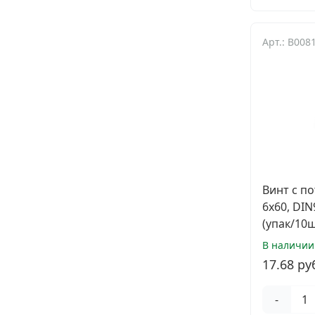
Арт.: B008
Винт с п
6х60, DI
(упак/10ш
В наличии
17.68 ру
-