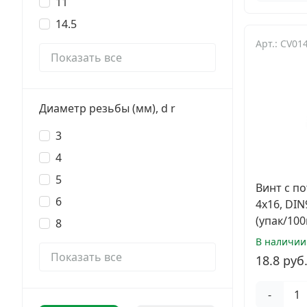
11
Электро и бензоинструмент, оборудование
14.5
Нержавеющий крепеж
Арт.: CV01
Показать все
Перфорированный крепеж
Скобяные изделия и мебельная фурнитура
Диаметр резьбы (мм), d r
3
4
5
Винт с п
6
4х16, DI
(упак/100
8
В наличии
Показать все
18.8 руб
-