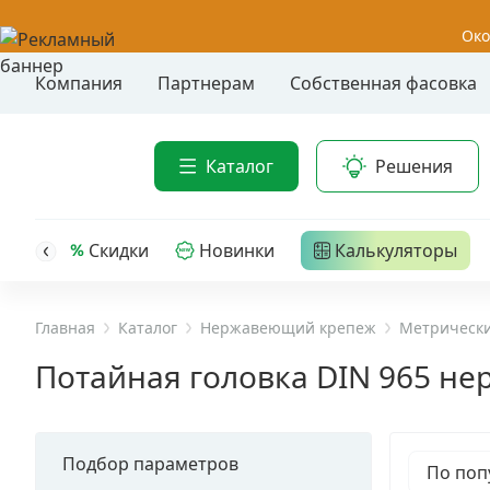
Око
Компания
Партнерам
Собственная фасовка
Акции
Анкер-шу
Каталог
Решения
Анкерные
Распродажа
Анкерны
головк
Уценка
Скидки
Новинки
Калькуляторы
Анкерны
Анкерны
Анкерная техника
трех- р
Главная
Каталог
Нержавеющий крепеж
Метрически
Дюбельная техника
Анкерны
Потайная головка DIN 965 нер
крюком,
Кабельный крепеж
Анкерны
головк
Подбор параметров
Строительный инструмент и инвентарь
По поп