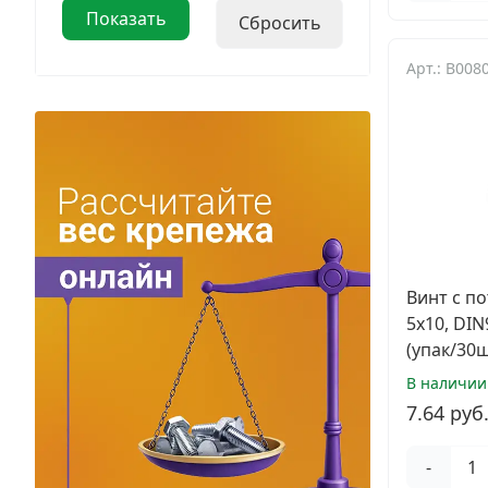
Арт.: B008
Винт с п
5х10, DI
(упак/30ш
В наличии
7.64 руб
-