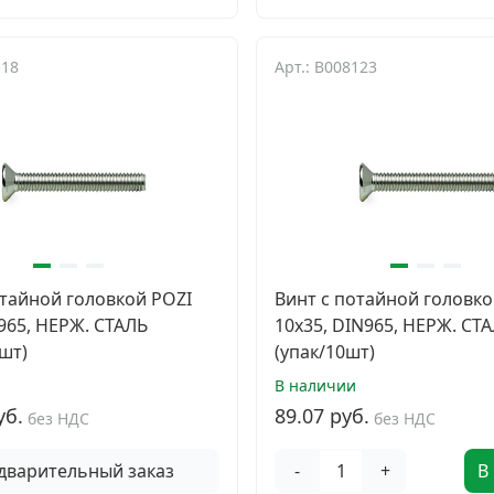
518
Арт.: B008123
отайной головкой POZI
Винт с потайной головко
N965, НЕРЖ. СТАЛЬ
10х35, DIN965, НЕРЖ. СТ
шт)
(упак/10шт)
В наличии
уб.
89.07 руб.
без НДС
без НДС
дварительный заказ
-
+
В