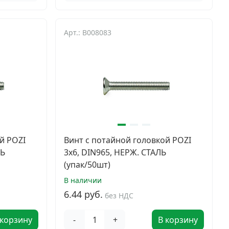
Арт.: B008083
й POZI
Винт с потайной головкой POZI
ЛЬ
3х6, DIN965, НЕРЖ. СТАЛЬ
(упак/50шт)
В наличии
6.44 руб.
без НДС
 корзину
-
+
В корзину