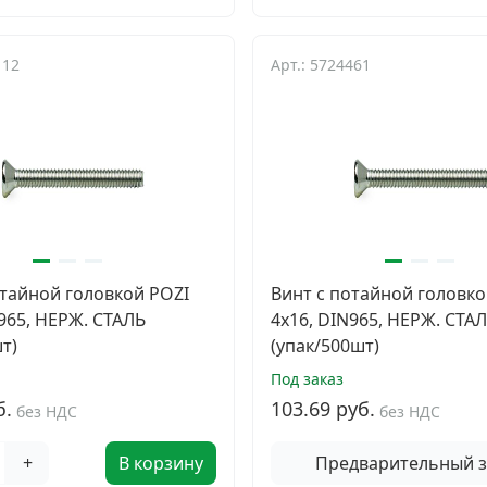
112
Арт.: 5724461
отайной головкой POZI
Винт с потайной головко
N965, НЕРЖ. СТАЛЬ
4х16, DIN965, НЕРЖ. СТА
т)
(упак/500шт)
Под заказ
б.
103.69 руб.
без НДС
без НДС
+
В корзину
Предварительный з