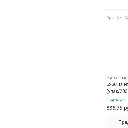
Арт.: 5724
Винт с п
6х60, DI
(упак/200
Под заказ
336.75 р
Пре