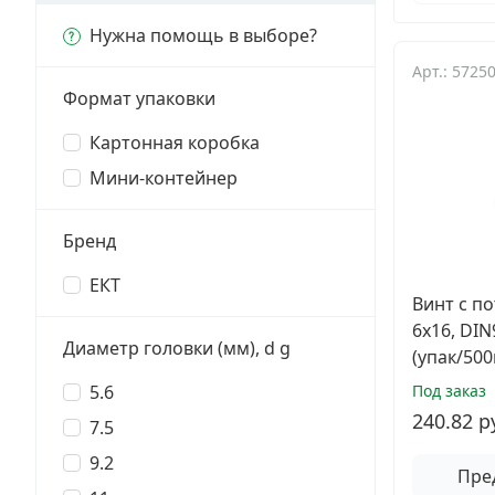
Заклепки
Нужна помощь в выборе?
Арт.: 5725
Химический крепеж
Формат упаковки
Гвозди и скобы
Картонная коробка
Мини-контейнер
Хомуты и шуруп-шпильки
Шурупы и саморезы
Бренд
ЕКТ
Грузовой крепеж
Винт с п
6х16, DI
Комплекты и наборы крепежа
Диаметр головки (мм), d g
(упак/500
5.6
Под заказ
Кронштейны и крюки хозяйственные
240.82 р
7.5
Метрический крепеж
9.2
Пре