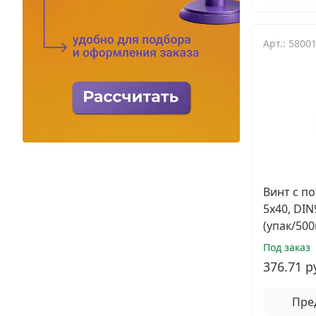
Арт.: 5800
Винт с п
5х40, DI
(упак/500
Под заказ
376.71 р
Пре