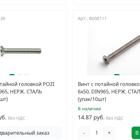
436
Арт.: B008111
отайной головкой POZI
Винт с потайной головко
N965, НЕРЖ. СТАЛЬ
6х50, DIN965, НЕРЖ. СТА
шт)
(упак/10шт)
В наличии
уб.
14.87 руб.
без НДС
без НДС
дварительный заказ
-
+
В