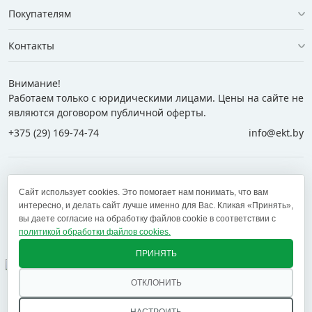
Покупателям
Контакты
Внимание!
Работаем только с юридическими лицами. Цены на сайте не
являются договором публичной оферты.
+375 (29) 169-74-74
info@ekt.by
+375 (29) 169-74-74
+375 (29) 700-77-55
Сайт использует cookies. Это помогает нам понимать, что вам
+375 (17) 269-74-74
zakaz@ekt.by
интересно, и делать сайт лучше именно для Вас. Кликая «Принять»,
вы даете согласие на обработку файлов cookie в соответствии с
политикой обработки файлов cookies.
Оставить отзыв
✕
ПРИНЯТЬ
ОТКЛОНИТЬ
© 2005 — 2026 ООО «ЕКТ альянс». Доставка в Минск,
Брест, Витебск, Гомель, Гродно, Могилев и другие