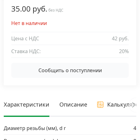
35.00 руб.
Дюбельная техника
без НДС
›
Нет в наличии
Кабельный крепеж
›
Цена с НДС
42 руб.
Строительный инструмент и инвентарь
›
Ставка НДС:
20%
Заклепки
›
Сообщить о поступлении
Химический крепеж
›
Гвозди и скобы
›
Характеристики
Описание
Калькулято
Хомуты и шуруп-шпильки
›
Диаметр резьбы (мм), d r
4
Шурупы и саморезы
›