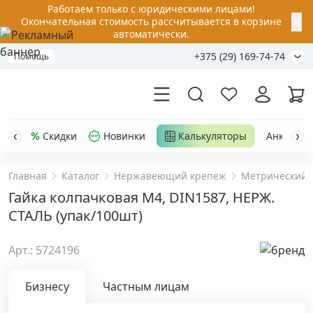
Работаем только с юридическими лицами!
✕
Окончательная стоимость рассчитывается в корзине
автоматически.
+375 (29) 169-74-74
Помощь
Скидки
Новинки
Калькуляторы
Анкер-шу
Главная
Каталог
Нержавеющий крепеж
Метрический 
Акции
Гайка колпачковая М4, DIN1587, НЕРЖ.
СТАЛЬ (упак/100шт)
Распродажа
Арт.: 5724196
Уценка
Бизнесу
Частным лицам
Анкерная техника
›