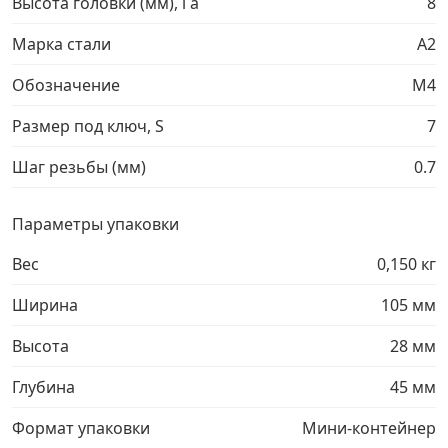
Высота головки (мм), l a
8
Грузовой крепеж
›
Марка стали
A2
Обозначение
М4
Комплекты и наборы крепежа
›
Размер под ключ, S
7
Кронштейны и крюки хозяйственные
›
Шаг резьбы (мм)
0.7
Метрический крепеж
›
Параметры упаковки
Вес
0,150 кг
Электро и бензоинструмент, оборудование
›
Ширина
105 мм
Нержавеющий крепеж
›
Высота
28 мм
Перфорированный крепеж
›
Глубина
45 мм
Формат упаковки
Мини-контейнер
Скобяные изделия и мебельная фурнитура
›