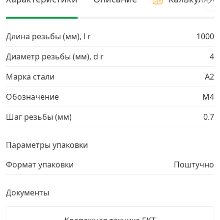
Грузовой крепеж
›
Длина резьбы (мм), l r
1000
Комплекты и наборы крепежа
›
Диаметр резьбы (мм), d r
4
Марка стали
А2
Кронштейны и крюки хозяйственные
›
Обозначение
М4
Метрический крепеж
›
Шаг резьбы (мм)
0.7
Электро и бензоинструмент, оборудование
›
Параметры упаковки
Нержавеющий крепеж
›
Формат упаковки
Поштучно
Перфорированный крепеж
›
Документы
Скобяные изделия и мебельная фурнитура
›