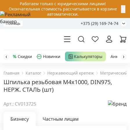
Работаем только с юридическими лицами!
✕
Окончательная стоимость рассчитывается в корзине
автоматически.
+375 (29) 169-74-74
Помощь
Скидки
Новинки
Калькуляторы
Анкер-шу
Главная
Каталог
Нержавеющий крепеж
Метрический 
Акции
Шпилька резьбовая М4х1000, DIN975,
НЕРЖ. СТАЛЬ (шт)
Распродажа
Арт.: CV013725
Уценка
Бизнесу
Частным лицам
Анкерная техника
›