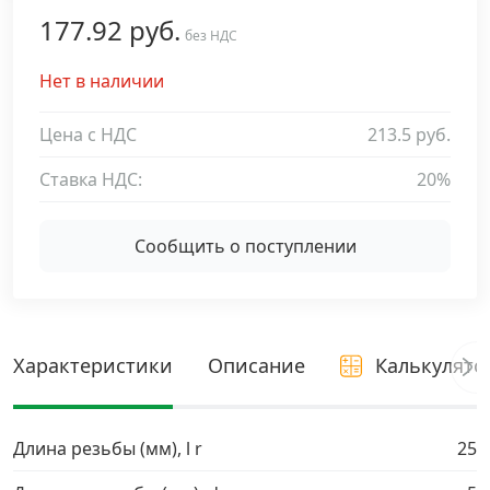
177.92 руб.
Дюбельная техника
без НДС
›
Нет в наличии
Кабельный крепеж
›
Цена с НДС
213.5 руб.
Строительный инструмент и инвентарь
›
Ставка НДС:
20%
Заклепки
›
Сообщить о поступлении
Химический крепеж
›
Гвозди и скобы
›
Характеристики
Описание
Калькулято
Хомуты и шуруп-шпильки
›
Длина резьбы (мм), l r
25
Шурупы и саморезы
›