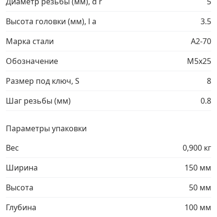
Диаметр резьбы (мм), d r
5
Грузовой крепеж
›
Высота головки (мм), l a
3.5
Марка стали
A2-70
Комплекты и наборы крепежа
›
Обозначение
М5х25
Кронштейны и крюки хозяйственные
›
Размер под ключ, S
8
Шаг резьбы (мм)
0.8
Метрический крепеж
›
Параметры упаковки
Электро и бензоинструмент, оборудование
›
Вес
0,900 кг
Нержавеющий крепеж
›
Ширина
150 мм
Перфорированный крепеж
›
Высота
50 мм
Глубина
100 мм
Скобяные изделия и мебельная фурнитура
›