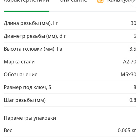
Грузовой крепеж
›
Длина резьбы (мм), l r
30
Комплекты и наборы крепежа
›
Диаметр резьбы (мм), d r
5
Высота головки (мм), l a
3.5
Кронштейны и крюки хозяйственные
›
Марка стали
A2-70
Метрический крепеж
›
Обозначение
М5х30
Электро и бензоинструмент, оборудование
›
Размер под ключ, S
8
Шаг резьбы (мм)
0.8
Нержавеющий крепеж
›
Параметры упаковки
Перфорированный крепеж
›
Вес
0,065 кг
Скобяные изделия и мебельная фурнитура
›