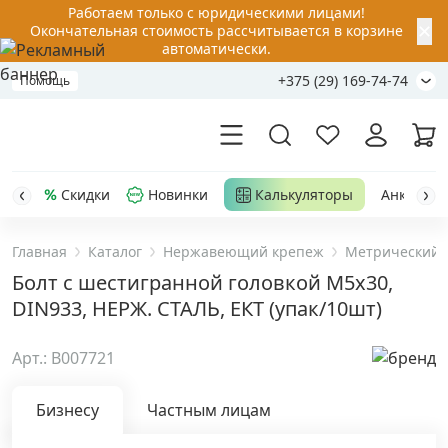
Работаем только с юридическими лицами!
✕
Окончательная стоимость рассчитывается в корзине
автоматически.
+375 (29) 169-74-74
Помощь
Скидки
Новинки
Калькуляторы
Анкер-шу
Главная
Каталог
Нержавеющий крепеж
Метрический 
Акции
Болт с шестигранной головкой M5х30,
DIN933, НЕРЖ. СТАЛЬ, ЕКТ (упак/10шт)
Распродажа
Арт.: B007721
Уценка
Бизнесу
Частным лицам
Анкерная техника
›