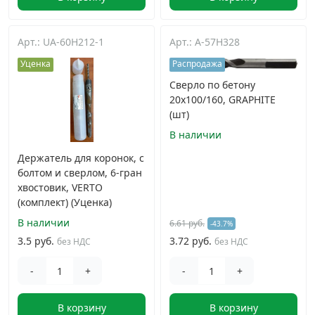
Арт.: UA-60H212-1
Арт.: A-57H328
Уценка
Распродажа
Сверло по бетону
20x100/160, GRAPHITE
(шт)
В наличии
Держатель для коронок, с
болтом и сверлом, 6-гран
хвостовик, VERTO
(комплект) (Уценка)
В наличии
6.61 руб.
-43.7%
3.5 руб.
3.72 руб.
без НДС
без НДС
-
+
-
+
В корзину
В корзину