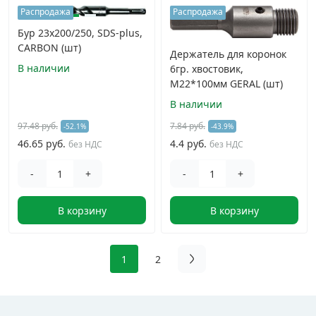
Распродажа
Распродажа
Бур 23x200/250, SDS-plus,
CARBON (шт)
Держатель для коронок
В наличии
6гр. хвостовик,
M22*100мм GERAL (шт)
В наличии
97.48 руб.
7.84 руб.
-52.1%
-43.9%
46.65 руб.
4.4 руб.
без НДС
без НДС
-
+
-
+
В корзину
В корзину
1
2