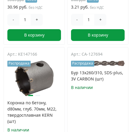
30.96 руб.
3.21 руб.
без НДС
без НДС
-
+
-
+
В корзину
В корзину
Арт.: KE147166
Арт.: CA-127694
Распродажа
Распродажа
Бур 13x260/310, SDS-plus,
3V CARBON (шт)
В наличии
Коронка по бетону,
d80мм, глуб. 70мм, М22,
твердосплавная KERN
(шт)
В наличии