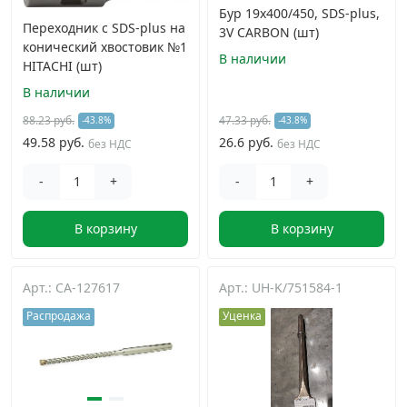
Бур 19x400/450, SDS-plus,
Переходник с SDS-plus на
3V CARBON (шт)
конический хвостовик №1
В наличии
HITACHI (шт)
В наличии
88.23 руб.
47.33 руб.
-43.8%
-43.8%
49.58 руб.
26.6 руб.
без НДС
без НДС
-
+
-
+
В корзину
В корзину
Арт.: CA-127617
Арт.: UH-K/751584-1
Распродажа
Уценка