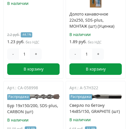
В наличии
Долото канавочное
22х250, SDS-plus,
МОНТАЖ (шт) (Уценка)
В наличии
2.2 руб.
-44.1%
1.23 руб.
1.89 руб.
без НДС
без НДС
-
+
-
+
В корзину
В корзину
Арт.: CA-058998
Арт.: A-57H322
Распродажа
Распродажа
Сверло по бетону
Бур 19x150/200, SDS-plus,
14x85/150, GRAPHITE (шт)
CARBON (шт)
В наличии
В наличии
55.09 руб.
6.68 руб.
-43.8%
-51.9%