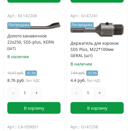
Арт.: KE142208
Арт.: G147241
Распродажа
Распродажа
Долото канавочное
22х250, SDS-plus, KERN
Держатель для коронок
(шт)
SDS Plus, M22*100мм
GERAL (шт)
В наличии
В наличии
16.67 руб.
7.84 руб.
-47.5%
-43.9%
8.76 руб.
4.4 руб.
без НДС
без НДС
-
+
-
+
В корзину
В корзину
Арт.: CA-059001
Арт.: G147258