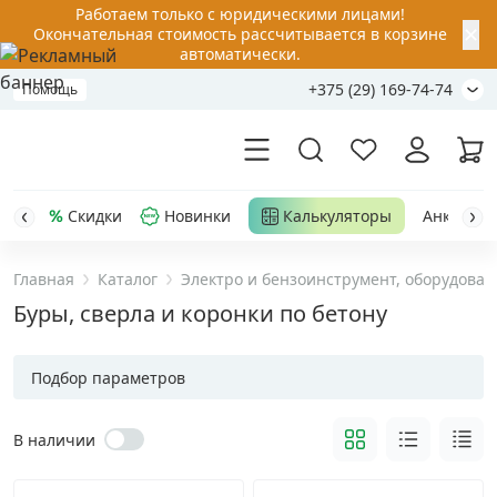
Работаем только с юридическими лицами!
✕
Окончательная стоимость рассчитывается в корзине
автоматически.
+375 (29) 169-74-74
Помощь
Скидки
Новинки
Калькуляторы
Анкер-шу
Главная
Каталог
Электро и бензоинструмент, оборудован
Акции
Буры, сверла и коронки по бетону
Распродажа
Подбор параметров
Уценка
В наличии
Анкерная техника
›