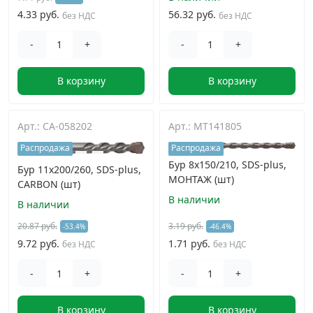
4.33 руб.
56.32 руб.
без НДС
без НДС
-
+
-
+
В корзину
В корзину
Арт.: CA-058202
Арт.: MT141805
Распродажа
Распродажа
Бур 8х150/210, SDS-plus,
Бур 11x200/260, SDS-plus,
МОНТАЖ (шт)
CARBON (шт)
В наличии
В наличии
20.87 руб.
3.19 руб.
-53.4%
-46.4%
9.72 руб.
1.71 руб.
без НДС
без НДС
-
+
-
+
В корзину
В корзину