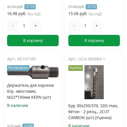
32.34 руб.
31.68 руб.
-47.5%
-52.5%
16.98 руб.
15.06 руб.
без НДС
без НДС
-
+
-
+
В корзину
В корзину
Арт.: KE147180
Арт.: UCA-083884-1
Распродажа
Уценка
Держатель для коронок
6гр. хвостовик,
M22*100мм KERN (шт)
В наличии
Бур 30x250/370, SDS-max,
бетон - 2 резц., 2CUT
CARBON (шт) (Уценка)
В наличии
7.71 руб.
-43.8%