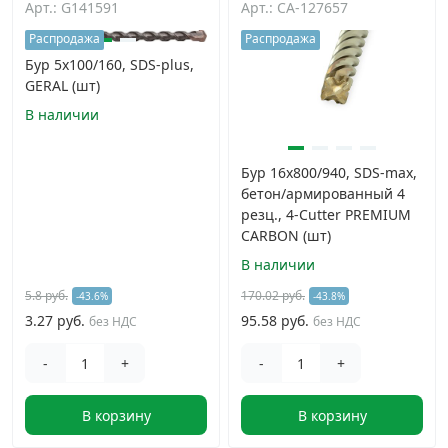
Арт.: G141591
Арт.: CA-127657
Дюбельная техника
›
Распродажа
Распродажа
Бур 5х100/160, SDS-plus,
GERAL (шт)
Кабельный крепеж
›
В наличии
Строительный инструмент и инвентарь
›
Бур 16x800/940, SDS-max,
бетон/армированный 4
Заклепки
›
резц., 4-Cutter PREMIUM
CARBON (шт)
Химический крепеж
›
В наличии
5.8 руб.
170.02 руб.
-43.6%
-43.8%
Гвозди и скобы
›
3.27 руб.
95.58 руб.
без НДС
без НДС
-
+
-
+
Хомуты и шуруп-шпильки
›
В корзину
В корзину
Шурупы и саморезы
›