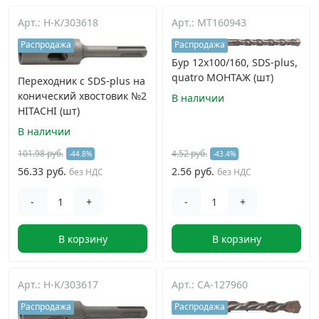
Арт.: H-K/303618
Арт.: MT160943
Грузовой крепеж
›
Распродажа
Распродажа
Бур 12x100/160, SDS-plus,
Комплекты и наборы крепежа
›
quatro МОНТАЖ (шт)
Переходник с SDS-plus на
конический хвостовик №2
В наличии
Кронштейны и крюки хозяйственные
›
HITACHI (шт)
В наличии
Метрический крепеж
›
101.98 руб.
4.52 руб.
-44.8%
-43.4%
56.33 руб.
2.56 руб.
без НДС
без НДС
Электро и бензоинструмент, оборудование
›
-
+
-
+
Нержавеющий крепеж
›
В корзину
В корзину
Перфорированный крепеж
›
Арт.: H-K/303617
Арт.: CA-127960
Распродажа
Распродажа
Скобяные изделия и мебельная фурнитура
›