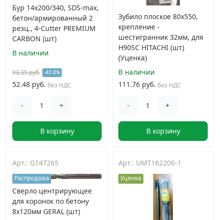
Бур 14x200/340, SDS-max,
Зубило плоское 80х550,
бетон/армированный 2
крепление -
резц., 4-Cutter PREMIUM
шестигранник 32мм, для
CARBON (шт)
H90SC HITACHI (шт)
В наличии
(Уценка)
В наличии
93.35 руб.
-43.8%
52.48 руб.
111.76 руб.
без НДС
без НДС
-
+
-
+
В корзину
В корзину
Арт.: G147265
Арт.: UMT162206-1
Распродажа
Уценка
Сверло центрирующее
для коронок по бетону
8x120мм GERAL (шт)