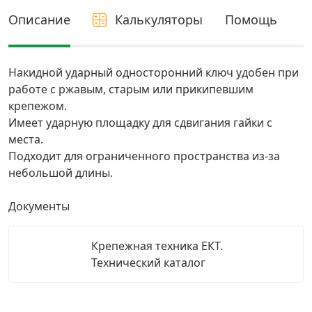
Описание
Калькуляторы
Помощь
Грузовой крепеж
›
Комплекты и наборы крепежа
›
Накидной ударный односторонний ключ удобен при
работе с ржавым, старым или прикипевшим
крепежом.
Кронштейны и крюки хозяйственные
›
Имеет ударную площадку для сдвигания гайки с
места.
Метрический крепеж
›
Подходит для ограниченного пространства из-за
небольшой длины.
Электро и бензоинструмент, оборудование
›
Документы
Нержавеющий крепеж
›
Крепежная техника ЕКТ.
Технический каталог
Перфорированный крепеж
›
Скобяные изделия и мебельная фурнитура
›