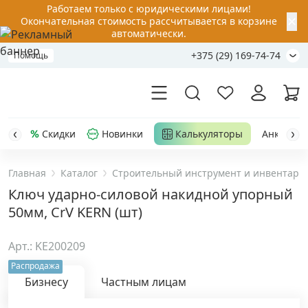
Работаем только с юридическими лицами!
✕
Окончательная стоимость рассчитывается в корзине
автоматически.
+375 (29) 169-74-74
Помощь
Скидки
Новинки
Калькуляторы
Анкер-шу
Главная
Каталог
Строительный инструмент и инвентарь
Акции
Ключ ударно-силовой накидной упорный
50мм, CrV KERN (шт)
Распродажа
Арт.: KE200209
Уценка
Распродажа
Бизнесу
Частным лицам
Анкерная техника
›