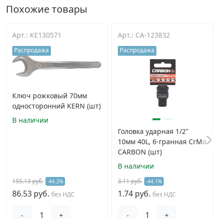
Похожие товары
Арт.: KE130571
Арт.: CA-123832
Распродажа
Распродажа
Ключ рожковый 70мм
односторонний KERN (шт)
В наличии
Головка ударная 1/2"
10мм 40L, 6-гранная CrMo
CARBON (шт)
В наличии
155.13 руб.
3.11 руб.
-44.2%
-44.1%
86.53 руб.
1.74 руб.
без НДС
без НДС
-
+
-
+