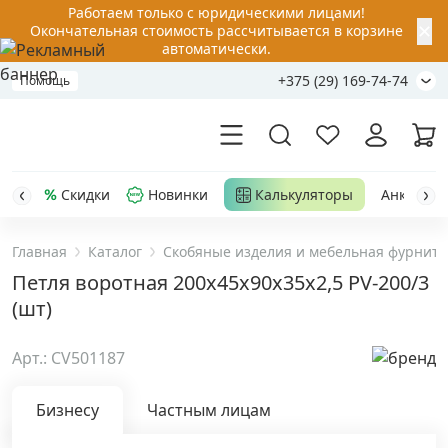
Работаем только с юридическими лицами!
✕
Окончательная стоимость рассчитывается в корзине
автоматически.
+375 (29) 169-74-74
Помощь
Скидки
Новинки
Калькуляторы
Анкер-шу
Главная
Каталог
Скобяные изделия и мебельная фурниту
Акции
Петля воротная 200x45x90x35x2,5 PV-200/3
(шт)
Распродажа
Арт.: CV501187
Уценка
Бизнесу
Частным лицам
Анкерная техника
›