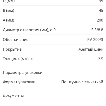
D (мм)
35
Грузовой крепеж
›
B (мм)
45
A (мм)
200
Комплекты и наборы крепежа
›
Диаметр отверстия (мм), d 0
5.5/8.8
Кронштейны и крюки хозяйственные
›
Обозначение
PV-200/3
Покрытие
Желтый цинк
Метрический крепеж
›
Толщина (мм), a
2.5
Электро и бензоинструмент, оборудование
›
Параметры упаковки
Нержавеющий крепеж
›
Формат упаковки
Поштучно с этикеткой
Перфорированный крепеж
›
Документы
Скобяные изделия и мебельная фурнитура
›