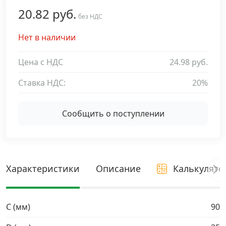
20.82 руб.
Дюбельная техника
без НДС
›
Нет в наличии
Кабельный крепеж
›
Цена с НДС
24.98 руб.
Строительный инструмент и инвентарь
›
Ставка НДС:
20%
Заклепки
›
Сообщить о поступлении
Химический крепеж
›
Гвозди и скобы
›
Характеристики
Описание
Калькулято
Хомуты и шуруп-шпильки
›
C (мм)
90
Шурупы и саморезы
›