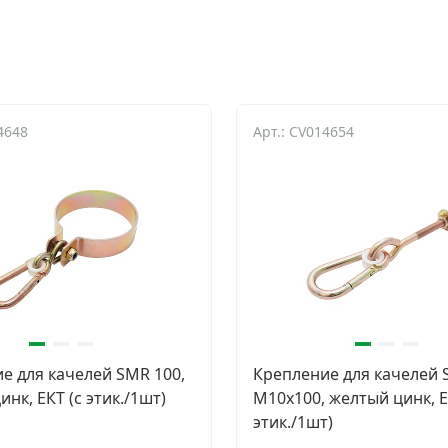
4648
Арт.: CV014654
е для качелей SMR 100,
Крепление для качелей
нк, ЕКТ (c этик./1шт)
M10x100, желтый цинк, Е
этик./1шт)
и