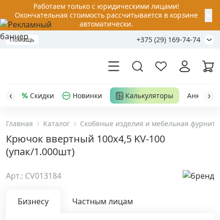
Работаем только с юридическими лицами!
✕
Окончательная стоимость рассчитывается в корзине
автоматически.
+375 (29) 169-74-74
Помощь
Скидки
Новинки
Калькуляторы
Анкер-шу
Главная
Каталог
Скобяные изделия и мебельная фурниту
Акции
Крючок ввертный 100x4,5 KV-100
(упак/1.000шт)
Распродажа
Арт.: CV013184
Уценка
Бизнесу
Частным лицам
Анкерная техника
›