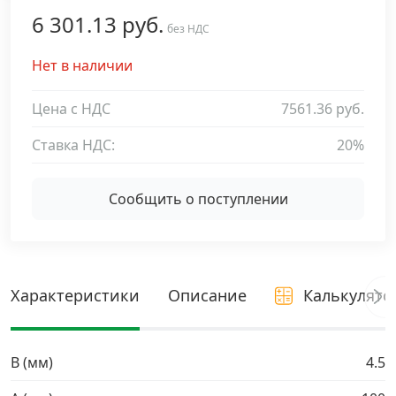
6 301.13 руб.
Дюбельная техника
без НДС
›
Нет в наличии
Кабельный крепеж
›
Цена с НДС
7561.36 руб.
Строительный инструмент и инвентарь
›
Ставка НДС:
20%
Заклепки
›
Сообщить о поступлении
Химический крепеж
›
Гвозди и скобы
›
Характеристики
Описание
Калькулято
Хомуты и шуруп-шпильки
›
B (мм)
4.5
Шурупы и саморезы
›