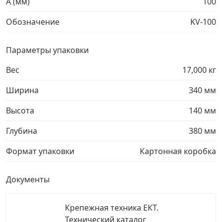
A (мм)
100
Грузовой крепеж
›
Обозначение
KV-100
Комплекты и наборы крепежа
›
Параметры упаковки
Вес
17,000 кг
Кронштейны и крюки хозяйственные
›
Ширина
340 мм
Метрический крепеж
›
Высота
140 мм
Глубина
380 мм
Электро и бензоинструмент, оборудование
›
Формат упаковки
Картонная коробка
Нержавеющий крепеж
›
Документы
Перфорированный крепеж
›
Крепежная техника ЕКТ.
Скобяные изделия и мебельная фурнитура
›
Технический каталог