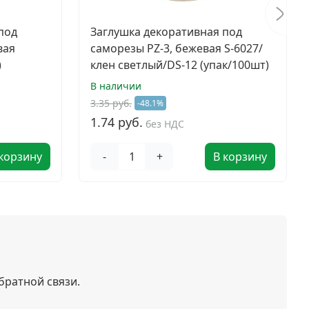
под
Заглушка декоративная под
вая
саморезы PZ-3, бежевая S-6027/
)
клен светлый/DS-12 (упак/100шт)
В наличии
3.35 руб.
-48.1%
1.74 руб.
без НДС
 корзину
-
+
В корзину
братной связи.