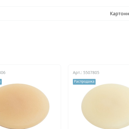
Картонн
806
Арт.: 5507805
а
Распродажа