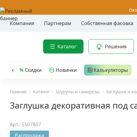
Око
Компания
Партнерам
Собственная фасовка
Акции
Анкер-шу
Каталог
Решения
Анкерные
Распродажа
Анкерны
головк
Уценка
Скидки
Новинки
Калькуляторы
Анкерны
Анкерны
Анкерная техника
трех- р
Главная
Каталог
Шурупы и саморезы
Заглушки и к
Дюбельная техника
Анкерны
Заглушка декоративная под са
крюком,
Кабельный крепеж
Анкерны
Арт.: 5507807
головк
Строительный инструмент и инвентарь
Распродажа