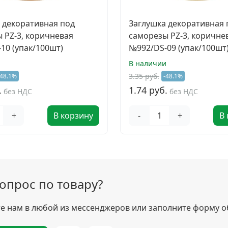
 декоративная под
Заглушка декоративная 
 PZ-3, коричневая
саморезы PZ-3, коричне
10 (упак/100шт)
№992/DS-09 (упак/100шт
и
В наличии
3.35 руб.
-48.1%
-48.1%
.
1.74 руб.
без НДС
без НДС
+
В корзину
-
+
В
вопрос по товару?
 нам в любой из мессенджеров или заполните форму о