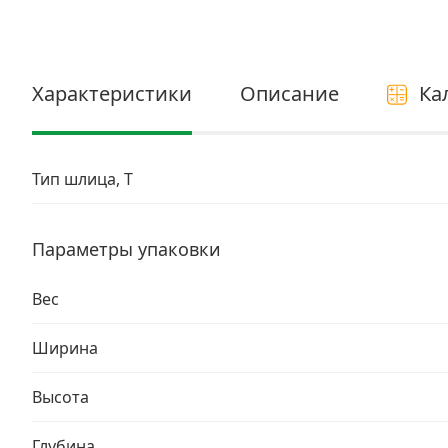
Электро и бензоинструмент, оборудование
Нержавеющий крепеж
Характеристики
Описание
Ка
Перфорированный крепеж
Скобяные изделия и мебельная фурнитура
Тип шлица, T
Параметры упаковки
Вес
Ширина
Высота
Глубина