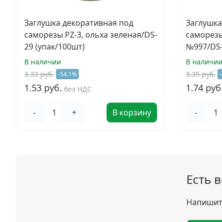
Заглушка декоративная под
Заглушка
саморезы PZ-3, ольха зеленая/DS-
саморезы
29 (упак/100шт)
№997/DS-
В наличии
В наличи
3.33 руб.
3.35 руб.
-54.1%
1.53 руб.
1.74 руб
без НДС
-
+
В корзину
-
Есть 
Напишите