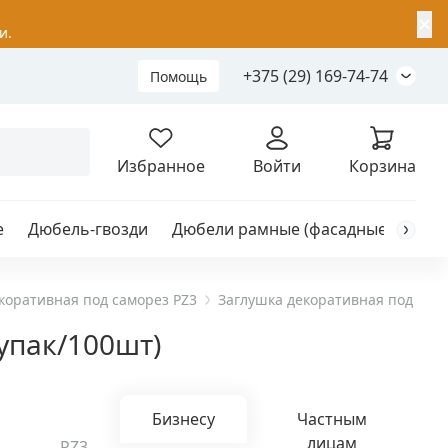
✕
и.
+375 (29) 169-74-74
Помощь
Складной анкер
Избранное
Войти
Корзина
е
Дюбель-гвозди
Дюбели рамные (фасадные)
Каб
я
анкер
коративная под саморез PZ3
Заглушка декоративная под само
упак/100шт)
ый
Бизнесу
Частным
лицам
PZ3