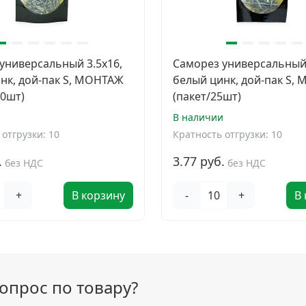
универсальный 3.5x16,
Саморез универсальный 
нк, дой-пак S, МОНТАЖ
белый цинк, дой-пак S,
00шт)
(пакет/25шт)
и
В наличии
отгрузки: 10
Кратность отгрузки: 10
.
3.77 руб.
без НДС
без НДС
+
В корзину
-
+
В
вопрос по товару?