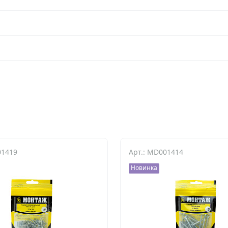
01419
Арт.: MD001414
Новинка