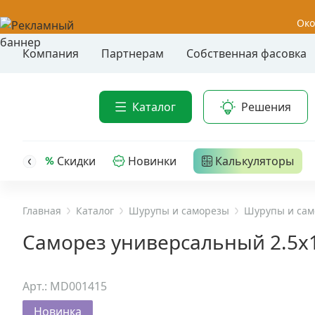
Око
Компания
Партнерам
Собственная фасовка
Акции
Анкер-шу
Каталог
Решения
Анкерные
Распродажа
Анкерны
головк
Уценка
Скидки
Новинки
Калькуляторы
Анкерны
Анкерны
Анкерная техника
трех- р
Главная
Каталог
Шурупы и саморезы
Шурупы и сам
Дюбельная техника
Анкерны
Саморез универсальный 2.5x1
крюком,
Кабельный крепеж
Анкерны
Арт.: MD001415
головк
Строительный инструмент и инвентарь
Новинка