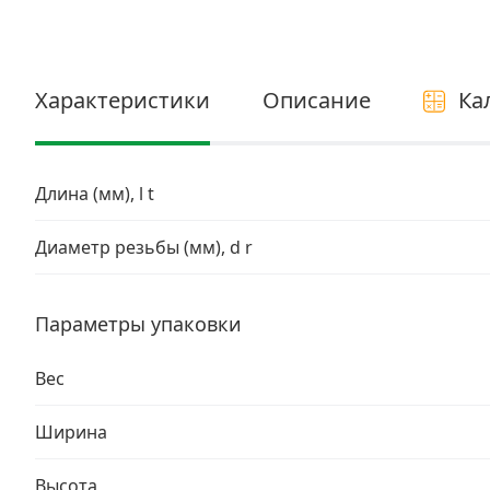
Электро и бензоинструмент, оборудование
Нержавеющий крепеж
Характеристики
Описание
Ка
Перфорированный крепеж
Скобяные изделия и мебельная фурнитура
Длина (мм), l t
Диаметр резьбы (мм), d r
Параметры упаковки
Вес
Ширина
Высота