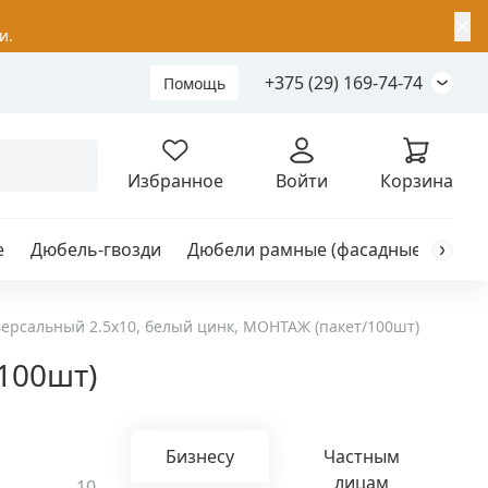
✕
и.
+375 (29) 169-74-74
Помощь
Складной анкер
Избранное
Войти
Корзина
е
Дюбель-гвозди
Дюбели рамные (фасадные)
Каб
я
анкер
ерсальный 2.5x10, белый цинк, МОНТАЖ (пакет/100шт)
100шт)
ый
Бизнесу
Частным
лицам
10