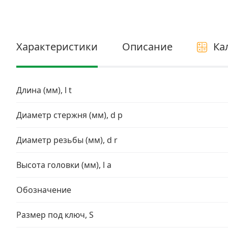
Электро и бензоинструмент, оборудование
Нержавеющий крепеж
Характеристики
Описание
Ка
Перфорированный крепеж
Скобяные изделия и мебельная фурнитура
Длина (мм), l t
Диаметр стержня (мм), d p
Диаметр резьбы (мм), d r
Высота головки (мм), l a
Обозначение
Размер под ключ, S