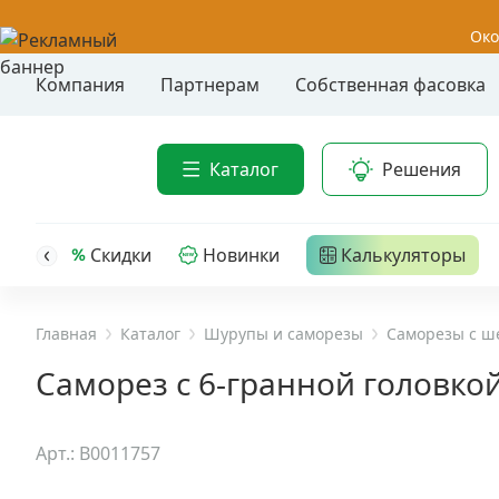
Око
Компания
Партнерам
Собственная фасовка
Акции
Анкер-шу
Каталог
Решения
Анкерные
Распродажа
Анкерны
головк
Уценка
Скидки
Новинки
Калькуляторы
Анкерны
Анкерны
Анкерная техника
трех- р
Главная
Каталог
Шурупы и саморезы
Саморезы с ш
Дюбельная техника
Анкерны
Саморез с 6-гранной головкой
крюком,
Кабельный крепеж
Анкерны
Арт.: B0011757
головк
Строительный инструмент и инвентарь