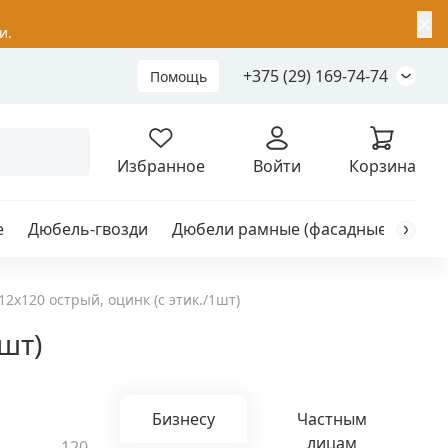
✕
и.
+375 (29) 169-74-74
Помощь
Складной анкер
Избранное
Войти
Корзина
е
Дюбель-гвозди
Дюбели рамные (фасадные)
Каб
я
анкер
12х120 острый, оцинк (с этик./1шт)
шт)
ый
Бизнесу
Частным
лицам
120