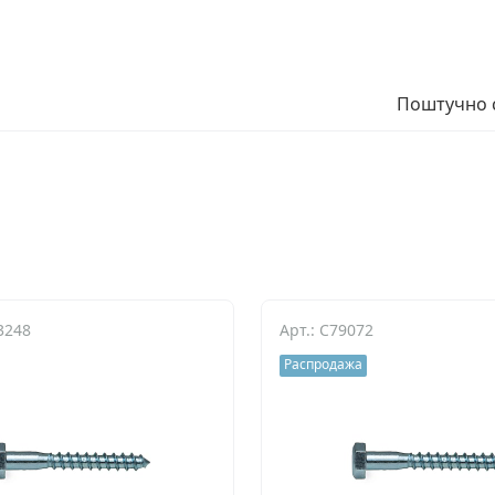
Поштучно с
3248
Арт.: C79072
Распродажа