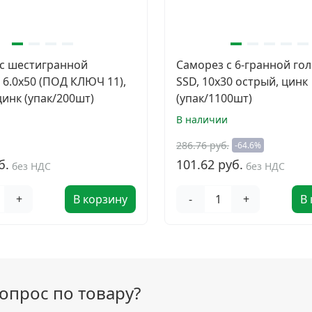
с шестигранной
Саморез с 6-гранной го
 6.0х50 (ПОД КЛЮЧ 11),
SSD, 10х30 острый, цинк
цинк (упак/200шт)
(упак/1100шт)
и
В наличии
286.76 руб.
-64.6%
б.
101.62 руб.
без НДС
без НДС
+
В корзину
-
+
В
вопрос по товару?