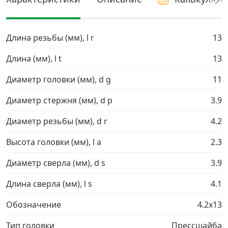
Грузовой крепеж
›
Длина резьбы (мм), l r
13
Комплекты и наборы крепежа
›
Длина (мм), l t
13
Диаметр головки (мм), d g
11
Кронштейны и крюки хозяйственные
›
Диаметр стержня (мм), d p
3.9
Метрический крепеж
›
Диаметр резьбы (мм), d r
4.2
Электро и бензоинструмент, оборудование
›
Высота головки (мм), l a
2.3
Диаметр сверла (мм), d s
3.9
Нержавеющий крепеж
›
Длина сверла (мм), l s
4.1
Перфорированный крепеж
›
Обозначение
4.2х13
Скобяные изделия и мебельная фурнитура
›
Тип головки
Прессшайба