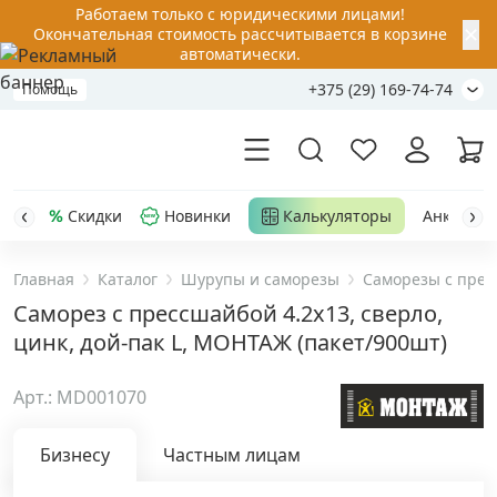
Работаем только с юридическими лицами!
✕
Окончательная стоимость рассчитывается в корзине
автоматически.
+375 (29) 169-74-74
Помощь
Скидки
Новинки
Калькуляторы
Анкер-шу
Главная
Каталог
Шурупы и саморезы
Саморезы с прес
Акции
Саморез с прессшайбой 4.2x13, сверло,
цинк, дой-пак L, МОНТАЖ (пакет/900шт)
Распродажа
Арт.: MD001070
Уценка
Бизнесу
Частным лицам
Анкерная техника
›