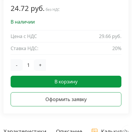
24.72 руб.
Дюбельная техника
без НДС
›
В наличии
Кабельный крепеж
›
Цена с НДС
29.66 руб.
Строительный инструмент и инвентарь
›
Ставка НДС:
20%
Заклепки
›
-
+
Химический крепеж
›
В корзину
Гвозди и скобы
›
Оформить заявку
Хомуты и шуруп-шпильки
›
Шурупы и саморезы
›
Характеристики
Описание
Калькулято