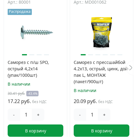
Арт.: 80001
Арт.: MD001062
Распродажа
Саморез с п/ш SPO,
Саморез с прессшайбой
острый 4,2х14
4.2x13, острый, цинк, дой-
(упак/1000шт)
пак L, МОНТАЖ
(пакет/900шт)
В наличии
В наличии
30.41 руб.
-43.4%
17.22 руб.
20.09 руб.
без НДС
без НДС
-
+
-
+
В корзину
В корзину