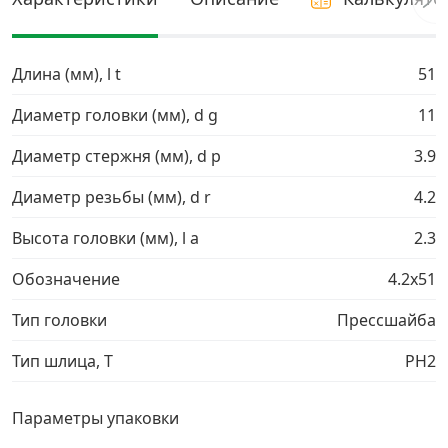
Грузовой крепеж
›
Длина (мм), l t
51
Комплекты и наборы крепежа
›
Диаметр головки (мм), d g
11
Диаметр стержня (мм), d p
3.9
Кронштейны и крюки хозяйственные
›
Диаметр резьбы (мм), d r
4.2
Метрический крепеж
›
Высота головки (мм), l a
2.3
Электро и бензоинструмент, оборудование
›
Обозначение
4.2х51
Тип головки
Прессшайба
Нержавеющий крепеж
›
Тип шлица, T
PH2
Перфорированный крепеж
›
Параметры упаковки
Скобяные изделия и мебельная фурнитура
›