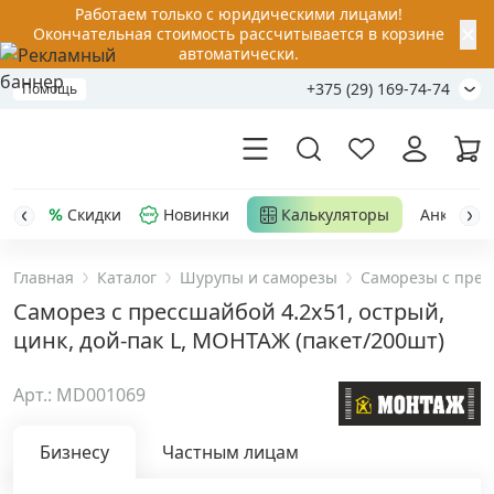
Работаем только с юридическими лицами!
✕
Окончательная стоимость рассчитывается в корзине
автоматически.
+375 (29) 169-74-74
Помощь
Скидки
Новинки
Калькуляторы
Анкер-шу
Главная
Каталог
Шурупы и саморезы
Саморезы с прес
Акции
Саморез с прессшайбой 4.2x51, острый,
цинк, дой-пак L, МОНТАЖ (пакет/200шт)
Распродажа
Арт.: MD001069
Уценка
Бизнесу
Частным лицам
Анкерная техника
›