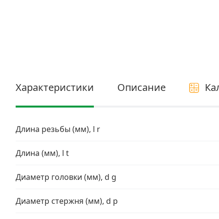
Электро и бензоинструмент, оборудование
Нержавеющий крепеж
Перфорированный крепеж
Скобяные изделия и мебельная фурнитура
Характеристики
Описание
Ка
Длина резьбы (мм), l r
Длина (мм), l t
Диаметр головки (мм), d g
Диаметр стержня (мм), d p