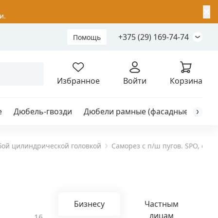
✕
и.
+375 (29) 169-74-74
Помощь
Складной анкер
Избранное
Войти
Корзина
е
Дюбель-гвозди
Дюбели рамные (фасадные)
Каб
я
анкер
ой цилиндрической головкой
Саморез с п/ш пугов. SPO, остр
ый
Бизнесу
Частным
лицам
16