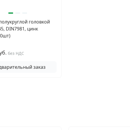
полукруглой головкой
45, DIN7981, цинк
00шт)
уб.
без НДС
дварительный заказ