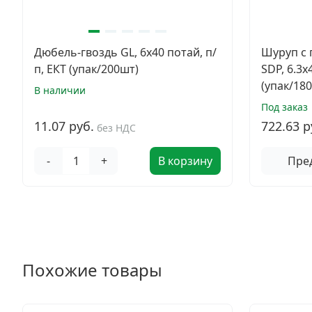
Дюбель-гвоздь GL, 6x40 потай, п/
Шуруп с 
п, ЕКТ (упак/200шт)
SDP, 6.3х
(упак/18
В наличии
Под заказ
11.07 руб.
722.63 р
без НДС
-
+
В корзину
Пре
Похожие товары