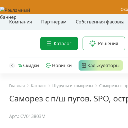
Око
Компания
Партнерам
Собственная фасовка
Акции
Анкер-шу
Каталог
Решения
Анкерные
Распродажа
Анкерны
головк
Уценка
Скидки
Новинки
Калькуляторы
Анкерны
Анкерны
Анкерная техника
трех- р
Главная
Каталог
Шурупы и саморезы
Саморезы с п
Дюбельная техника
Анкерны
Саморез с п/ш пугов. SPO, ост
крюком,
Кабельный крепеж
Анкерны
Арт.: CV013803M
головк
Строительный инструмент и инвентарь