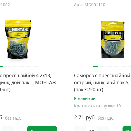
01062
Арт.: MD001110
с прессшайбой 4.2x13,
Саморез с прессшайбой 
цинк, дой-пак L, МОНТАЖ
острый, цинк, дой-пак 
00шт)
(пакет/20шт)
и
В наличии
Кратность отгрузки: 10
б.
2.71 руб.
без НДС
без НДС