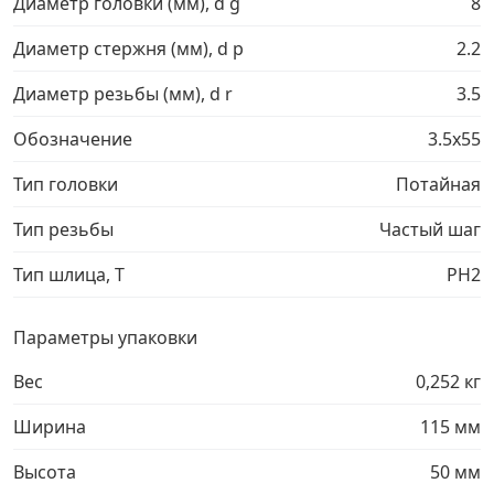
Диаметр головки (мм), d g
8
Грузовой крепеж
›
Диаметр стержня (мм), d p
2.2
Диаметр резьбы (мм), d r
3.5
Комплекты и наборы крепежа
›
Обозначение
3.5х55
Кронштейны и крюки хозяйственные
›
Тип головки
Потайная
Тип резьбы
Частый шаг
Метрический крепеж
›
Тип шлица, T
PH2
Электро и бензоинструмент, оборудование
›
Параметры упаковки
Нержавеющий крепеж
›
Вес
0,252 кг
Перфорированный крепеж
›
Ширина
115 мм
Высота
50 мм
Скобяные изделия и мебельная фурнитура
›