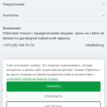
Покупателям
Контакты
Внимание!
Работаем только с юридическими лицами. Цены на сайте не
являются договором публичной оферты.
+375 (29) 169-74-74
info@ekt.by
+375 (29) 169-74-74
+375 (29) 700-77-55
Сайт использует cookies. Это помогает нам понимать, что вам
+375 (17) 269-74-74
zakaz@ekt.by
интересно, и делать сайт лучше именно для Вас. Кликая «Принять»,
вы даете согласие на обработку файлов cookie в соответствии с
политикой обработки файлов cookies.
Оставить отзыв
✕
ПРИНЯТЬ
ОТКЛОНИТЬ
© 2005 — 2026 ООО «ЕКТ альянс». Доставка в Минск,
Брест, Витебск, Гомель, Гродно, Могилев и другие
НАСТРОИТЬ