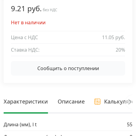
9.21 руб.
Дюбельная техника
без НДС
›
Нет в наличии
Кабельный крепеж
›
Цена с НДС
11.05 руб.
Строительный инструмент и инвентарь
›
Ставка НДС:
20%
Заклепки
›
Сообщить о поступлении
Химический крепеж
›
Гвозди и скобы
›
Характеристики
Описание
Калькулято
Хомуты и шуруп-шпильки
›
Длина (мм), l t
55
Шурупы и саморезы
›