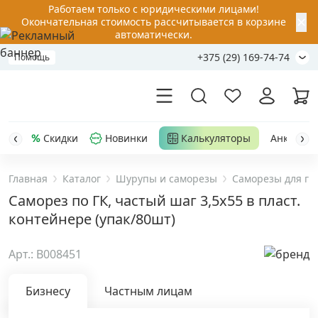
Работаем только с юридическими лицами!
✕
Окончательная стоимость рассчитывается в корзине
автоматически.
+375 (29) 169-74-74
Помощь
Скидки
Новинки
Калькуляторы
Анкер-шу
Главная
Каталог
Шурупы и саморезы
Саморезы для ги
Акции
Саморез по ГК, частый шаг 3,5х55 в пласт.
контейнере (упак/80шт)
Распродажа
Арт.: B008451
Уценка
Бизнесу
Частным лицам
Анкерная техника
›