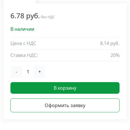
Дюбельная техника
›
6.78 руб.
без НДС
Кабельный крепеж
›
В наличии
Строительный инструмент и инвентарь
Цена с НДС
8.14 руб.
›
Ставка НДС:
20%
Заклепки
›
-
+
Химический крепеж
›
В корзину
Гвозди и скобы
›
Оформить заявку
Хомуты и шуруп-шпильки
›
Шурупы и саморезы
›