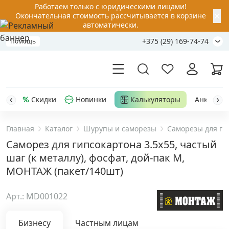
Работаем только с юридическими лицами!
✕
Окончательная стоимость рассчитывается в корзине
автоматически.
+375 (29) 169-74-74
Помощь
Скидки
Новинки
Калькуляторы
Анкер-шу
Главная
Каталог
Шурупы и саморезы
Саморезы для ги
Акции
Саморез для гипсокартона 3.5x55, частый
шаг (к металлу), фосфат, дой-пак M,
Распродажа
МОНТАЖ (пакет/140шт)
Уценка
Арт.: MD001022
Анкерная техника
›
Бизнесу
Частным лицам