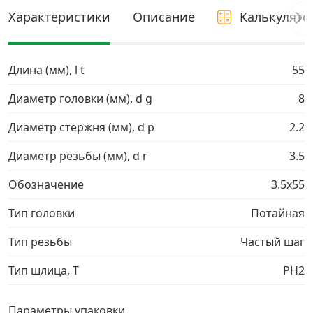
Характеристики
Описание
Калькулято
Грузовой крепеж
›
Длина (мм), l t
Комплекты и наборы крепежа
›
55
Диаметр головки (мм), d g
8
Кронштейны и крюки хозяйственные
›
Диаметр стержня (мм), d p
2.2
Метрический крепеж
›
Диаметр резьбы (мм), d r
3.5
Обозначение
3.5х55
Электро и бензоинструмент, оборудование
›
Тип головки
Потайная
Нержавеющий крепеж
›
Тип резьбы
Частый шаг
Перфорированный крепеж
›
Тип шлица, T
PH2
Скобяные изделия и мебельная фурнитура
›
Параметры упаковки