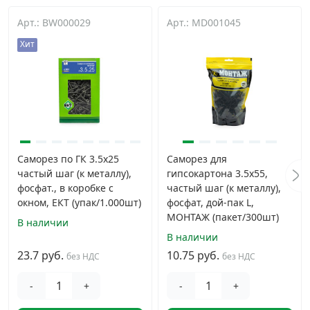
Арт.: BW000029
Арт.: MD001045
Хит
Саморез по ГК 3.5х25
Саморез для
частый шаг (к металлу),
гипсокартона 3.5x55,
фосфат., в коробке с
частый шаг (к металлу),
окном, ЕКТ (упак/1.000шт)
фосфат, дой-пак L,
МОНТАЖ (пакет/300шт)
В наличии
В наличии
23.7 руб.
10.75 руб.
без НДС
без НДС
-
+
-
+