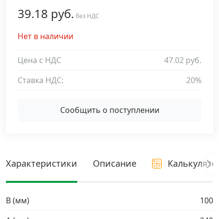
39.18 руб.
Дюбельная техника
без НДС
›
Нет в наличии
Кабельный крепеж
›
Цена с НДС
47.02 руб.
Строительный инструмент и инвентарь
›
Ставка НДС:
20%
Заклепки
›
Сообщить о поступлении
Химический крепеж
›
Гвозди и скобы
›
Характеристики
Описание
Калькулято
Хомуты и шуруп-шпильки
›
B (мм)
100
Шурупы и саморезы
›