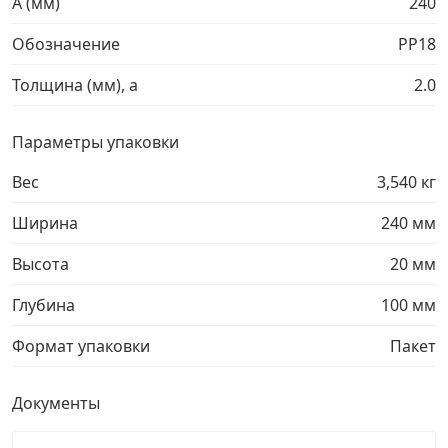
A (мм)
240
Грузовой крепеж
›
Обозначение
PP18
Толщина (мм), a
2.0
Комплекты и наборы крепежа
›
Параметры упаковки
Кронштейны и крюки хозяйственные
›
Вес
3,540 кг
Метрический крепеж
›
Ширина
240 мм
Высота
20 мм
Электро и бензоинструмент, оборудование
›
Глубина
100 мм
Нержавеющий крепеж
›
Формат упаковки
Пакет
Перфорированный крепеж
›
Документы
Скобяные изделия и мебельная фурнитура
›