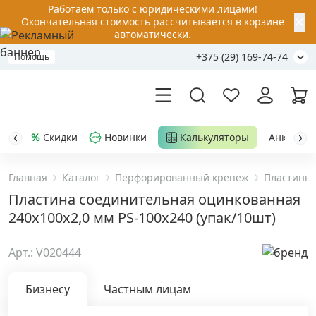
Работаем только с юридическими лицами!
✕
Окончательная стоимость рассчитывается в корзине
автоматически.
+375 (29) 169-74-74
Помощь
Скидки
Новинки
Калькуляторы
Анкер-шу
Главная
Каталог
Перфорированный крепеж
Пластины
Акции
Пластина соединительная оцинкованная
240x100x2,0 мм PS-100х240 (упак/10шт)
Распродажа
Арт.: V020444
Уценка
Бизнесу
Частным лицам
Анкерная техника
›