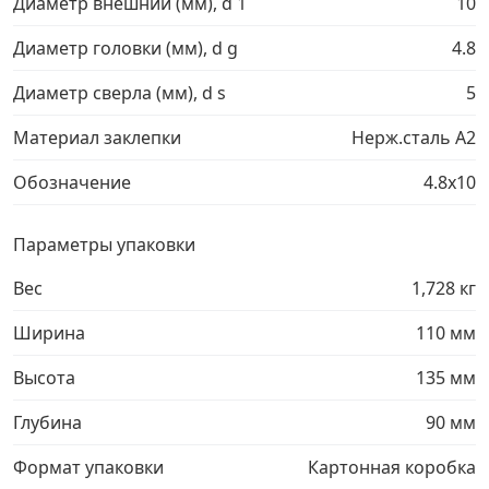
Диаметр внешний (мм), d 1
10
Грузовой крепеж
›
Диаметр головки (мм), d g
4.8
Диаметр сверла (мм), d s
5
Комплекты и наборы крепежа
›
Материал заклепки
Нерж.сталь A2
Кронштейны и крюки хозяйственные
›
Обозначение
4.8х10
Метрический крепеж
›
Параметры упаковки
Вес
1,728 кг
Электро и бензоинструмент, оборудование
›
Ширина
110 мм
Нержавеющий крепеж
›
Высота
135 мм
Перфорированный крепеж
›
Глубина
90 мм
Формат упаковки
Картонная коробка
Скобяные изделия и мебельная фурнитура
›