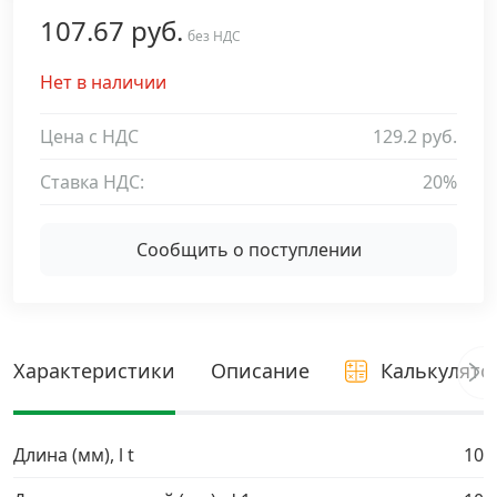
107.67 руб.
Дюбельная техника
без НДС
›
Нет в наличии
Кабельный крепеж
›
Цена с НДС
129.2 руб.
Строительный инструмент и инвентарь
›
Ставка НДС:
20%
Заклепки
›
Сообщить о поступлении
Химический крепеж
›
Гвозди и скобы
›
Характеристики
Описание
Калькулято
Хомуты и шуруп-шпильки
›
Длина (мм), l t
10
Шурупы и саморезы
›