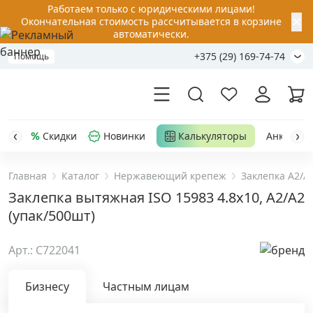
Работаем только с юридическими лицами!
✕
Окончательная стоимость рассчитывается в корзине
автоматически.
+375 (29) 169-74-74
Помощь
Скидки
Новинки
Калькуляторы
Анкер-шу
Главная
Каталог
Нержавеющий крепеж
Заклепка A2/A
Акции
Заклепка вытяжная ISO 15983 4.8х10, A2/A2
(упак/500шт)
Распродажа
Арт.: C722041
Уценка
Бизнесу
Частным лицам
Анкерная техника
›