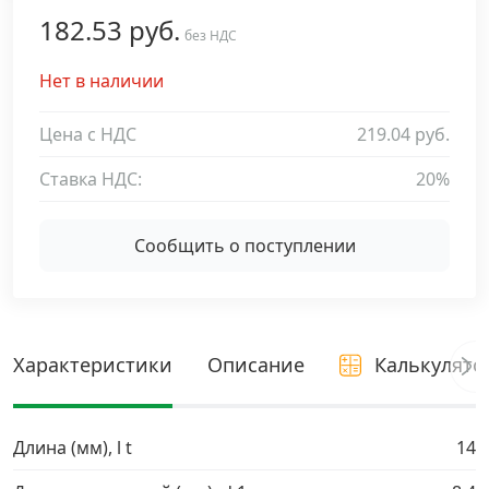
182.53 руб.
Дюбельная техника
без НДС
›
Нет в наличии
Кабельный крепеж
›
Цена с НДС
219.04 руб.
Строительный инструмент и инвентарь
›
Ставка НДС:
20%
Заклепки
›
Сообщить о поступлении
Химический крепеж
›
Гвозди и скобы
›
Характеристики
Описание
Калькулято
Хомуты и шуруп-шпильки
›
Длина (мм), l t
14
Шурупы и саморезы
›