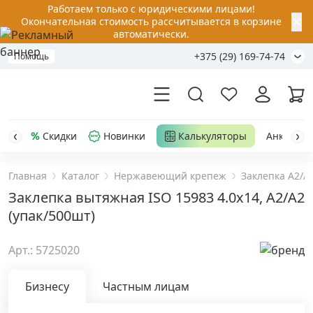
Работаем только с юридическими лицами!
✕
Окончательная стоимость рассчитывается в корзине
автоматически.
+375 (29) 169-74-74
Помощь
Скидки
Новинки
Калькуляторы
Анкер-шу
Главная
Каталог
Нержавеющий крепеж
Заклепка A2/A
Акции
Заклепка вытяжная ISO 15983 4.0х14, A2/A2
(упак/500шт)
Распродажа
Арт.: 5725020
Уценка
Бизнесу
Частным лицам
Анкерная техника
›