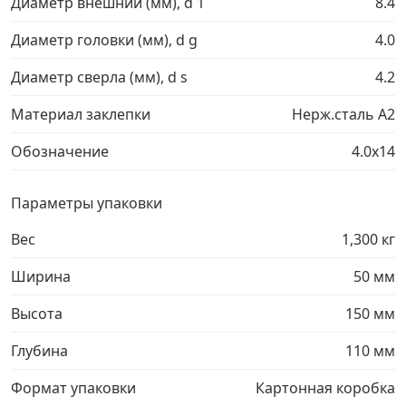
Диаметр внешний (мм), d 1
8.4
Грузовой крепеж
›
Диаметр головки (мм), d g
4.0
Диаметр сверла (мм), d s
4.2
Комплекты и наборы крепежа
›
Материал заклепки
Нерж.сталь A2
Кронштейны и крюки хозяйственные
›
Обозначение
4.0х14
Метрический крепеж
›
Параметры упаковки
Вес
1,300 кг
Электро и бензоинструмент, оборудование
›
Ширина
50 мм
Нержавеющий крепеж
›
Высота
150 мм
Перфорированный крепеж
›
Глубина
110 мм
Формат упаковки
Картонная коробка
Скобяные изделия и мебельная фурнитура
›