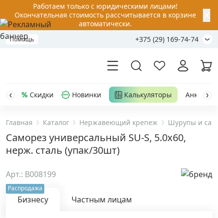
Работаем только с юридическими лицами!
✕
Окончательная стоимость рассчитывается в корзине
автоматически.
+375 (29) 169-74-74
Помощь
Скидки
Новинки
Калькуляторы
Анкер-шу
Главная
Каталог
Нержавеющий крепеж
Шурупы и сам
Акции
Саморез универсальный SU-S, 5.0х60,
нерж. сталь (упак/30шт)
Распродажа
Арт.: B008199
Уценка
Распродажа
Бизнесу
Частным лицам
Анкерная техника
›