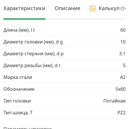
Характеристики
Описание
Калькулято
Грузовой крепеж
›
Комплекты и наборы крепежа
›
Длина (мм), l t
60
Диаметр головки (мм), d g
10
Кронштейны и крюки хозяйственные
›
Диаметр стержня (мм), d p
3.1
Метрический крепеж
›
Диаметр резьбы (мм), d r
5
Марка стали
A2
Электро и бензоинструмент, оборудование
›
Обозначение
5х60
Нержавеющий крепеж
›
Тип головки
Потайная
Перфорированный крепеж
›
Тип шлица, T
PZ2
Скобяные изделия и мебельная фурнитура
›