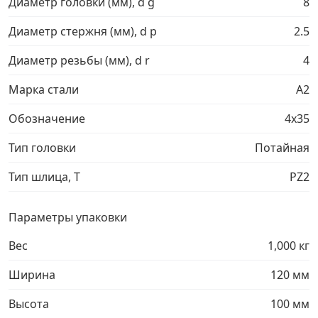
Диаметр головки (мм), d g
8
Грузовой крепеж
›
Диаметр стержня (мм), d p
2.5
Диаметр резьбы (мм), d r
4
Комплекты и наборы крепежа
›
Марка стали
A2
Кронштейны и крюки хозяйственные
›
Обозначение
4х35
Тип головки
Потайная
Метрический крепеж
›
Тип шлица, T
PZ2
Электро и бензоинструмент, оборудование
›
Параметры упаковки
Нержавеющий крепеж
›
Вес
1,000 кг
Перфорированный крепеж
›
Ширина
120 мм
Высота
100 мм
Скобяные изделия и мебельная фурнитура
›