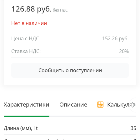
126.88 руб.
Дюбельная техника
без НДС
›
Нет в наличии
Кабельный крепеж
›
Цена с НДС
152.26 руб.
Строительный инструмент и инвентарь
›
Ставка НДС:
20%
Заклепки
›
Сообщить о поступлении
Химический крепеж
›
Гвозди и скобы
›
Характеристики
Описание
Калькулято
Хомуты и шуруп-шпильки
›
Длина (мм), l t
35
Шурупы и саморезы
›