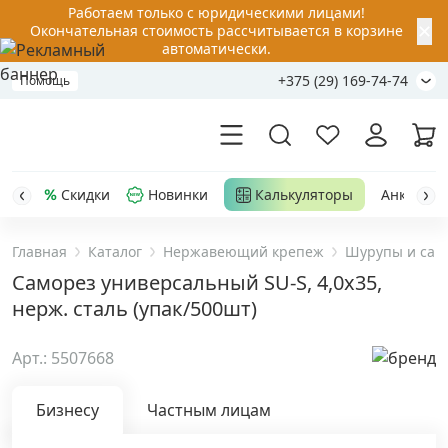
Работаем только с юридическими лицами!
✕
Окончательная стоимость рассчитывается в корзине
автоматически.
+375 (29) 169-74-74
Помощь
Скидки
Новинки
Калькуляторы
Анкер-шу
Главная
Каталог
Нержавеющий крепеж
Шурупы и сам
Акции
Саморез универсальный SU-S, 4,0х35,
нерж. сталь (упак/500шт)
Распродажа
Арт.: 5507668
Уценка
Бизнесу
Частным лицам
Анкерная техника
›