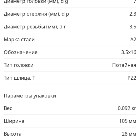
Диаметр головки (мм), d g
7
Грузовой крепеж
›
Диаметр стержня (мм), d p
2.3
Диаметр резьбы (мм), d r
3.5
Комплекты и наборы крепежа
›
Марка стали
A2
Кронштейны и крюки хозяйственные
›
Обозначение
3.5х16
Тип головки
Потайная
Метрический крепеж
›
Тип шлица, T
PZ2
Электро и бензоинструмент, оборудование
›
Параметры упаковки
Нержавеющий крепеж
›
Вес
0,092 кг
Перфорированный крепеж
›
Ширина
105 мм
Высота
28 мм
Скобяные изделия и мебельная фурнитура
›