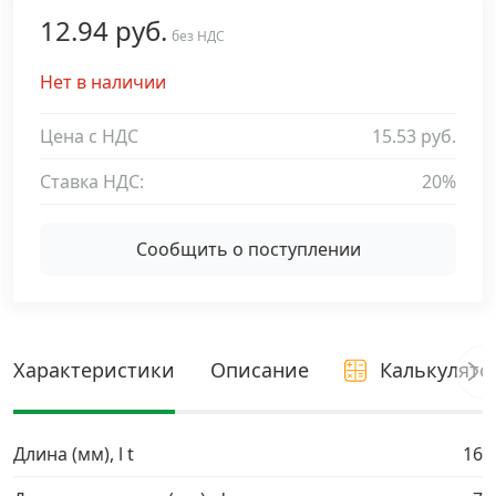
12.94 руб.
Дюбельная техника
без НДС
›
Нет в наличии
Кабельный крепеж
›
Цена с НДС
15.53 руб.
Строительный инструмент и инвентарь
›
Ставка НДС:
20%
Заклепки
›
Сообщить о поступлении
Химический крепеж
›
Гвозди и скобы
›
Характеристики
Описание
Калькулято
Хомуты и шуруп-шпильки
›
Длина (мм), l t
16
Шурупы и саморезы
›