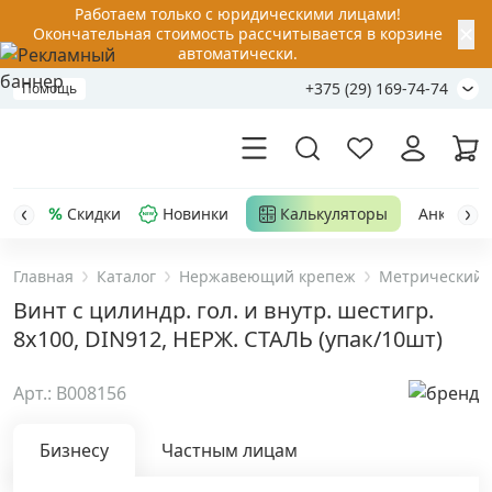
Работаем только с юридическими лицами!
✕
Окончательная стоимость рассчитывается в корзине
автоматически.
+375 (29) 169-74-74
Помощь
Скидки
Новинки
Калькуляторы
Анкер-шу
Главная
Каталог
Нержавеющий крепеж
Метрический 
Акции
Винт с цилиндр. гол. и внутр. шестигр.
8х100, DIN912, НЕРЖ. СТАЛЬ (упак/10шт)
Распродажа
Арт.: B008156
Уценка
Бизнесу
Частным лицам
Анкерная техника
›