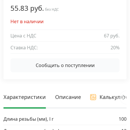
55.83 руб.
Дюбельная техника
без НДС
›
Нет в наличии
Кабельный крепеж
›
Цена с НДС
67 руб.
Строительный инструмент и инвентарь
›
Ставка НДС:
20%
Заклепки
›
Сообщить о поступлении
Химический крепеж
›
Гвозди и скобы
›
Характеристики
Описание
Калькулято
Хомуты и шуруп-шпильки
›
Длина резьбы (мм), l r
100
Шурупы и саморезы
›