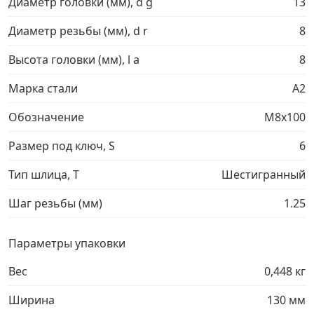
Диаметр головки (мм), d g
13
Грузовой крепеж
›
Диаметр резьбы (мм), d r
8
Высота головки (мм), l a
8
Комплекты и наборы крепежа
›
Марка стали
A2
Кронштейны и крюки хозяйственные
›
Обозначение
М8х100
Размер под ключ, S
6
Метрический крепеж
›
Тип шлица, T
Шестигранный
Электро и бензоинструмент, оборудование
›
Шаг резьбы (мм)
1.25
Нержавеющий крепеж
›
Параметры упаковки
Перфорированный крепеж
›
Вес
0,448 кг
Ширина
130 мм
Скобяные изделия и мебельная фурнитура
›