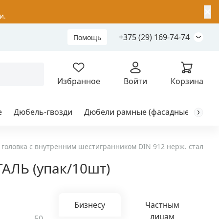
✕
и.
+375 (29) 169-74-74
Помощь
Складной анкер
Избранное
Войти
Корзина
е
Дюбель-гвозди
Дюбели рамные (фасадные)
Каб
я
анкер
головка с внутренним шестигранником DIN 912 нерж. сталь
ТАЛЬ (упак/10шт)
ый
Бизнесу
Частным
лицам
50