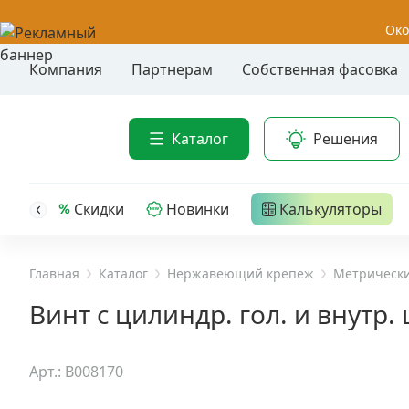
Око
Компания
Партнерам
Собственная фасовка
Акции
Анкер-шу
Каталог
Решения
Анкерные
Распродажа
Анкерны
головк
Уценка
Скидки
Новинки
Калькуляторы
Анкерны
Анкерны
Анкерная техника
трех- р
Главная
Каталог
Нержавеющий крепеж
Метрически
Дюбельная техника
Анкерны
Винт с цилиндр. гол. и внутр.
крюком,
Кабельный крепеж
Анкерны
Арт.: B008170
головк
Строительный инструмент и инвентарь