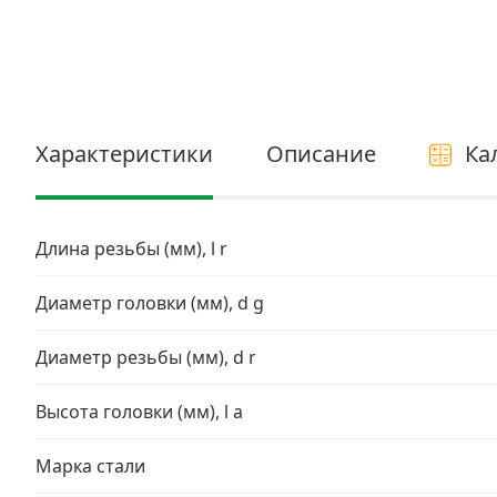
Электро и бензоинструмент, оборудование
Нержавеющий крепеж
Перфорированный крепеж
Характеристики
Описание
Ка
Скобяные изделия и мебельная фурнитура
Длина резьбы (мм), l r
Диаметр головки (мм), d g
Диаметр резьбы (мм), d r
Высота головки (мм), l a
Марка стали