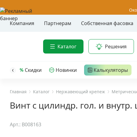
Око
Компания
Партнерам
Собственная фасовка
Акции
Анкер-шу
Каталог
Решения
Анкерные
Распродажа
Анкерны
головк
Уценка
Скидки
Новинки
Калькуляторы
Анкерны
Анкерны
Анкерная техника
трех- р
Главная
Каталог
Нержавеющий крепеж
Метрически
Дюбельная техника
Анкерны
Винт с цилиндр. гол. и внутр.
крюком,
Кабельный крепеж
Анкерны
Арт.: B008163
головк
Строительный инструмент и инвентарь