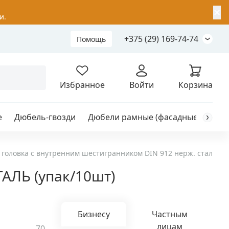
✕
и.
+375 (29) 169-74-74
Помощь
Складной анкер
Избранное
Войти
Корзина
е
Дюбель-гвозди
Дюбели рамные (фасадные)
Каб
я
анкер
головка с внутренним шестигранником DIN 912 нерж. сталь
ТАЛЬ (упак/10шт)
ый
Бизнесу
Частным
лицам
70