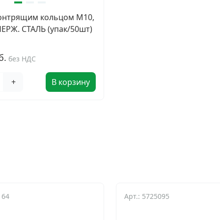
контрящим кольцом М10,
НЕРЖ. СТАЛЬ (упак/50шт)
и
б.
без НДС
+
В корзину
164
Арт.: 5725095