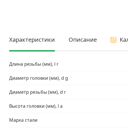
Электро и бензоинструмент, оборудование
Нержавеющий крепеж
Перфорированный крепеж
Характеристики
Описание
Ка
Скобяные изделия и мебельная фурнитура
Длина резьбы (мм), l r
Диаметр головки (мм), d g
Диаметр резьбы (мм), d r
Высота головки (мм), l a
Марка стали