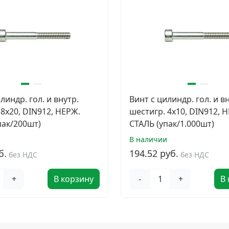
линдр. гол. и внутр.
Винт с цилиндр. гол. и в
 8х20, DIN912, НЕРЖ.
шестигр. 4х10, DIN912, 
пак/200шт)
СТАЛЬ (упак/1.000шт)
и
В наличии
б.
194.52 руб.
без НДС
без НДС
+
В корзину
-
+
В