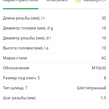
Грузовой крепеж
›
Длина резьбы (мм), l r
35
Комплекты и наборы крепежа
›
Диаметр головки (мм), d g
16
Диаметр резьбы (мм), d r
10
Кронштейны и крюки хозяйственные
›
Высота головки (мм), l a
10
Метрический крепеж
›
Марка стали
A2
Электро и бензоинструмент, оборудование
›
Обозначение
М10х35
Размер под ключ, S
8
Нержавеющий крепеж
›
Тип шлица, T
Шестигранный
Перфорированный крепеж
›
Шаг резьбы (мм)
1.5
Скобяные изделия и мебельная фурнитура
›