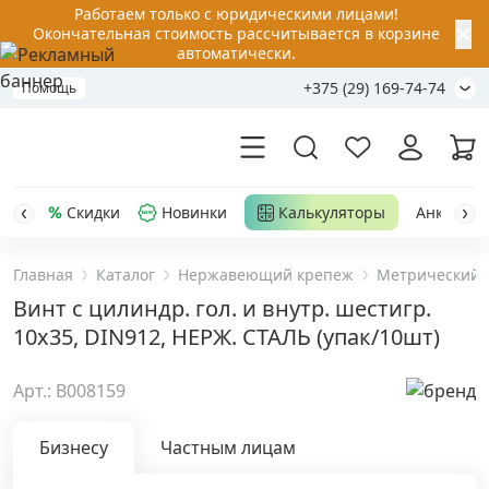
Работаем только с юридическими лицами!
✕
Окончательная стоимость рассчитывается в корзине
автоматически.
+375 (29) 169-74-74
Помощь
Скидки
Новинки
Калькуляторы
Анкер-шу
Главная
Каталог
Нержавеющий крепеж
Метрический 
Акции
Винт с цилиндр. гол. и внутр. шестигр.
10х35, DIN912, НЕРЖ. СТАЛЬ (упак/10шт)
Распродажа
Арт.: B008159
Уценка
Бизнесу
Частным лицам
Анкерная техника
›