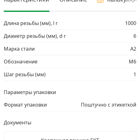
Грузовой крепеж
›
Длина резьбы (мм), l r
1000
Комплекты и наборы крепежа
›
Диаметр резьбы (мм), d r
6
Марка стали
А2
Кронштейны и крюки хозяйственные
›
Обозначение
М6
Метрический крепеж
›
Шаг резьбы (мм)
1
Электро и бензоинструмент, оборудование
›
Параметры упаковки
Нержавеющий крепеж
›
Формат упаковки
Поштучно с этикеткой
Перфорированный крепеж
›
Документы
Скобяные изделия и мебельная фурнитура
›