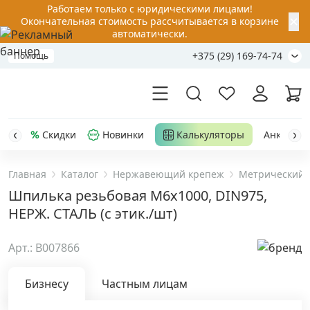
Работаем только с юридическими лицами!
✕
Окончательная стоимость рассчитывается в корзине
автоматически.
+375 (29) 169-74-74
Помощь
Скидки
Новинки
Калькуляторы
Анкер-шу
Главная
Каталог
Нержавеющий крепеж
Метрический 
Акции
Шпилька резьбовая М6х1000, DIN975,
НЕРЖ. СТАЛЬ (с этик./шт)
Распродажа
Арт.: B007866
Уценка
Бизнесу
Частным лицам
Анкерная техника
›