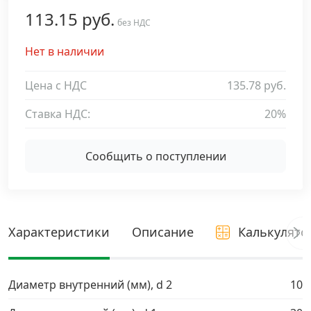
113.15 руб.
Дюбельная техника
без НДС
›
Нет в наличии
Кабельный крепеж
›
Цена с НДС
135.78 руб.
Строительный инструмент и инвентарь
›
Ставка НДС:
20%
Заклепки
›
Сообщить о поступлении
Химический крепеж
›
Гвозди и скобы
›
Характеристики
Описание
Калькулято
Хомуты и шуруп-шпильки
›
Диаметр внутренний (мм), d 2
10
Шурупы и саморезы
›