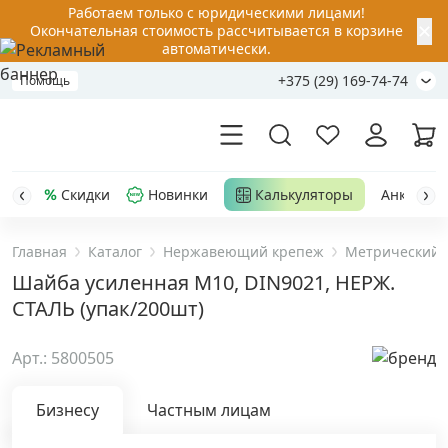
Работаем только с юридическими лицами!
✕
Окончательная стоимость рассчитывается в корзине
автоматически.
+375 (29) 169-74-74
Помощь
Скидки
Новинки
Калькуляторы
Анкер-шу
Главная
Каталог
Нержавеющий крепеж
Метрический 
Акции
Шайба усиленная М10, DIN9021, НЕРЖ.
СТАЛЬ (упак/200шт)
Распродажа
Арт.: 5800505
Уценка
Бизнесу
Частным лицам
Анкерная техника
›