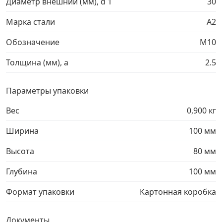
Диаметр внешний (мм), d 1
30
Грузовой крепеж
›
Марка стали
A2
Обозначение
М10
Комплекты и наборы крепежа
›
Толщина (мм), a
2.5
Кронштейны и крюки хозяйственные
›
Параметры упаковки
Метрический крепеж
›
Вес
0,900 кг
Ширина
100 мм
Электро и бензоинструмент, оборудование
›
Высота
80 мм
Нержавеющий крепеж
›
Глубина
100 мм
Перфорированный крепеж
›
Формат упаковки
Картонная коробка
Скобяные изделия и мебельная фурнитура
›
Документы