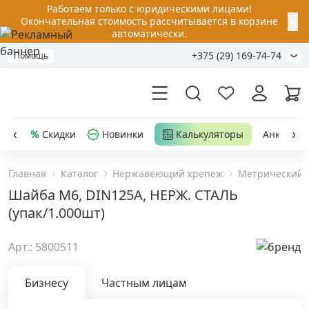
Работаем только с юридическими лицами!
✕
Окончательная стоимость рассчитывается в корзине
автоматически.
+375 (29) 169-74-74
Помощь
Скидки
Новинки
Калькуляторы
Анкер-шу
Главная
Каталог
Нержавеющий крепеж
Метрический 
Акции
Шайба М6, DIN125A, НЕРЖ. СТАЛЬ
(упак/1.000шт)
Распродажа
Арт.: 5800511
Уценка
Бизнесу
Частным лицам
Анкерная техника
›