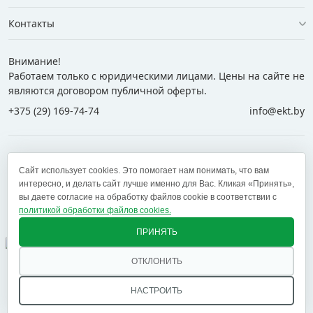
Контакты
Внимание!
Работаем только с юридическими лицами. Цены на сайте не
являются договором публичной оферты.
+375 (29) 169-74-74
info@ekt.by
+375 (29) 169-74-74
+375 (29) 700-77-55
Сайт использует cookies. Это помогает нам понимать, что вам
+375 (17) 269-74-74
zakaz@ekt.by
интересно, и делать сайт лучше именно для Вас. Кликая «Принять»,
вы даете согласие на обработку файлов cookie в соответствии с
политикой обработки файлов cookies.
Оставить отзыв
✕
ПРИНЯТЬ
ОТКЛОНИТЬ
© 2005 — 2026 ООО «ЕКТ альянс». Доставка в Минск,
Брест, Витебск, Гомель, Гродно, Могилев и другие
НАСТРОИТЬ
регионы РБ