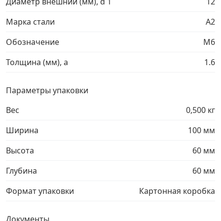
Диаметр внешний (мм), d 1
12
Грузовой крепеж
›
Марка стали
A2
Обозначение
М6
Комплекты и наборы крепежа
›
Толщина (мм), a
1.6
Кронштейны и крюки хозяйственные
›
Параметры упаковки
Метрический крепеж
›
Вес
0,500 кг
Ширина
100 мм
Электро и бензоинструмент, оборудование
›
Высота
60 мм
Нержавеющий крепеж
›
Глубина
60 мм
Перфорированный крепеж
›
Формат упаковки
Картонная коробка
Скобяные изделия и мебельная фурнитура
›
Документы