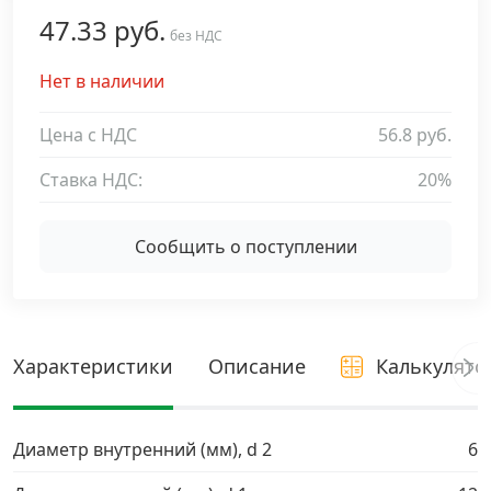
47.33 руб.
Дюбельная техника
без НДС
›
Нет в наличии
Кабельный крепеж
›
Цена с НДС
56.8 руб.
Строительный инструмент и инвентарь
›
Ставка НДС:
20%
Заклепки
›
Сообщить о поступлении
Химический крепеж
›
Гвозди и скобы
›
Характеристики
Описание
Калькулято
Хомуты и шуруп-шпильки
›
Диаметр внутренний (мм), d 2
6
Шурупы и саморезы
›