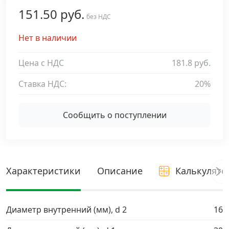
151.50 руб.
Дюбельная техника
без НДС
›
Нет в наличии
Кабельный крепеж
›
Цена с НДС
181.8 руб.
Строительный инструмент и инвентарь
›
Ставка НДС:
20%
Заклепки
›
Сообщить о поступлении
Химический крепеж
›
Гвозди и скобы
›
Характеристики
Описание
Калькулято
Хомуты и шуруп-шпильки
›
Диаметр внутренний (мм), d 2
16
Шурупы и саморезы
›