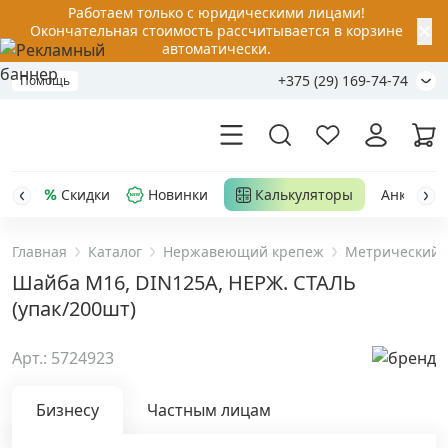
Работаем только с юридическими лицами!
✕
Окончательная стоимость рассчитывается в корзине
автоматически.
+375 (29) 169-74-74
Помощь
Скидки
Новинки
Калькуляторы
Анкер-шу
Главная
Каталог
Нержавеющий крепеж
Метрический 
Акции
Шайба М16, DIN125A, НЕРЖ. СТАЛЬ
(упак/200шт)
Распродажа
Арт.: 5724923
Уценка
Бизнесу
Частным лицам
Анкерная техника
›