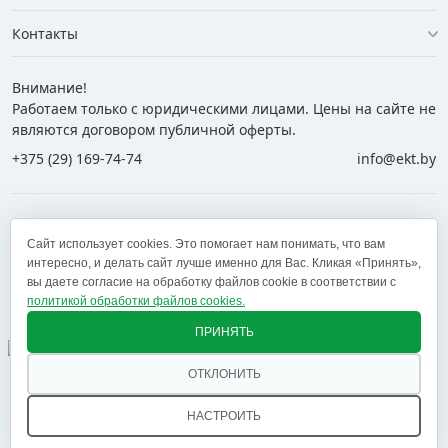
Контакты
Внимание!
Работаем только с юридическими лицами. Цены на сайте не
являются договором публичной оферты.
+375 (29) 169-74-74
info@ekt.by
+375 (29) 169-74-74
+375 (29) 700-77-55
Сайт использует cookies. Это помогает нам понимать, что вам
+375 (17) 269-74-74
zakaz@ekt.by
интересно, и делать сайт лучше именно для Вас. Кликая «Принять»,
вы даете согласие на обработку файлов cookie в соответствии с
политикой обработки файлов cookies.
Оставить отзыв
✕
ПРИНЯТЬ
ОТКЛОНИТЬ
© 2005 — 2026 ООО «ЕКТ альянс». Доставка в Минск,
Брест, Витебск, Гомель, Гродно, Могилев и другие
НАСТРОИТЬ
регионы РБ