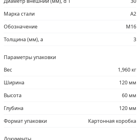
Диаметр внешний (мм), d 1
30
Грузовой крепеж
›
Марка стали
A2
Обозначение
М16
Комплекты и наборы крепежа
›
Толщина (мм), a
3
Кронштейны и крюки хозяйственные
›
Параметры упаковки
Метрический крепеж
›
Вес
1,960 кг
Ширина
120 мм
Электро и бензоинструмент, оборудование
›
Высота
60 мм
Нержавеющий крепеж
›
Глубина
120 мм
Перфорированный крепеж
›
Формат упаковки
Картонная коробка
Скобяные изделия и мебельная фурнитура
›
Документы