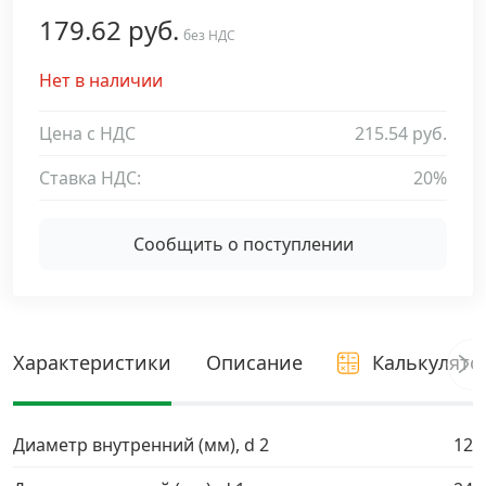
179.62 руб.
Дюбельная техника
без НДС
›
Нет в наличии
Кабельный крепеж
›
Цена с НДС
215.54 руб.
Строительный инструмент и инвентарь
›
Ставка НДС:
20%
Заклепки
›
Сообщить о поступлении
Химический крепеж
›
Гвозди и скобы
›
Характеристики
Описание
Калькулято
Хомуты и шуруп-шпильки
›
Диаметр внутренний (мм), d 2
12
Шурупы и саморезы
›