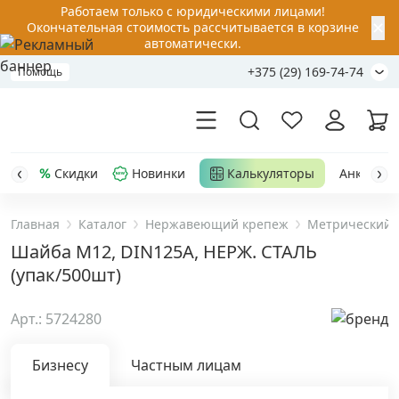
Работаем только с юридическими лицами!
✕
Окончательная стоимость рассчитывается в корзине
автоматически.
+375 (29) 169-74-74
Помощь
Скидки
Новинки
Калькуляторы
Анкер-шу
Главная
Каталог
Нержавеющий крепеж
Метрический 
Акции
Шайба М12, DIN125A, НЕРЖ. СТАЛЬ
(упак/500шт)
Распродажа
Арт.: 5724280
Уценка
Бизнесу
Частным лицам
Анкерная техника
›