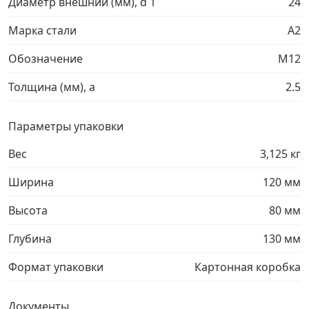
Диаметр внешний (мм), d 1
24
Грузовой крепеж
›
Марка стали
A2
Обозначение
М12
Комплекты и наборы крепежа
›
Толщина (мм), a
2.5
Кронштейны и крюки хозяйственные
›
Параметры упаковки
Метрический крепеж
›
Вес
3,125 кг
Ширина
120 мм
Электро и бензоинструмент, оборудование
›
Высота
80 мм
Нержавеющий крепеж
›
Глубина
130 мм
Перфорированный крепеж
›
Формат упаковки
Картонная коробка
Скобяные изделия и мебельная фурнитура
›
Документы