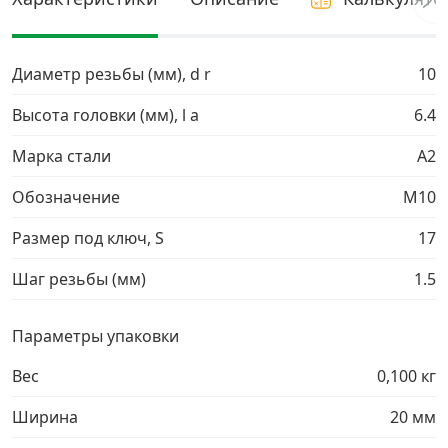
Грузовой крепеж
›
Диаметр резьбы (мм), d r
10
Комплекты и наборы крепежа
›
Высота головки (мм), l a
6.4
Марка стали
A2
Кронштейны и крюки хозяйственные
›
Обозначение
М10
Метрический крепеж
›
Размер под ключ, S
17
Электро и бензоинструмент, оборудование
›
Шаг резьбы (мм)
1.5
Нержавеющий крепеж
›
Параметры упаковки
Вес
0,100 кг
Перфорированный крепеж
›
Ширина
20 мм
Скобяные изделия и мебельная фурнитура
›