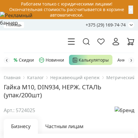
Работаем только с юридическими лицами!
✕
Окончательная стоимость рассчитывается в корзине
автоматически.
+375 (29) 169-74-74
Помощь
Скидки
Новинки
Калькуляторы
Анкер-шу
Главная
Каталог
Нержавеющий крепеж
Метрический 
Акции
Гайка М10, DIN934, НЕРЖ. СТАЛЬ
(упак/200шт)
Распродажа
Арт.: 5724025
Уценка
Бизнесу
Частным лицам
Анкерная техника
›