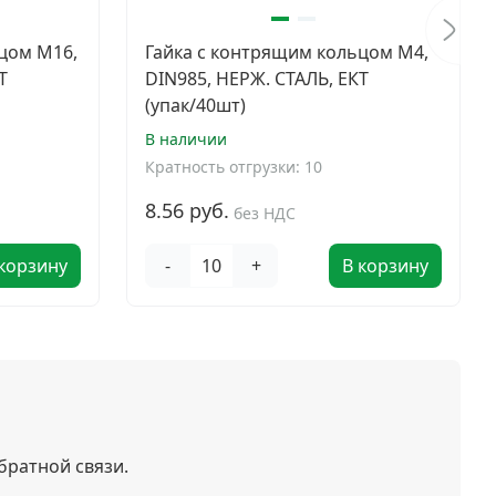
цом М16,
Гайка с контрящим кольцом М4,
Т
DIN985, НЕРЖ. СТАЛЬ, ЕКТ
(упак/40шт)
В наличии
Кратность отгрузки: 10
8.56 руб.
без НДС
 корзину
-
+
В корзину
братной связи.