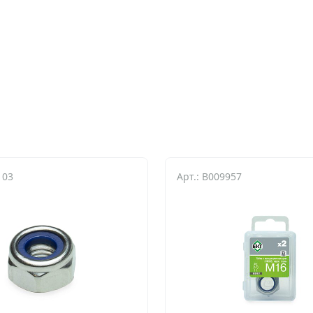
103
Арт.: B009957