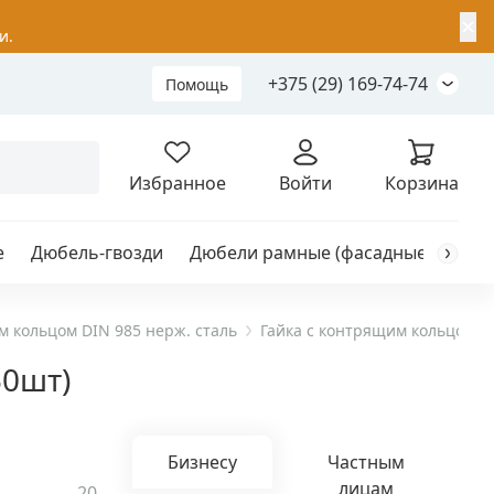
✕
и.
+375 (29) 169-74-74
Помощь
Складной анкер
Избранное
Войти
Корзина
е
Дюбель-гвозди
Дюбели рамные (фасадные)
Каб
я
анкер
м кольцом DIN 985 нерж. сталь
Гайка с контрящим кольцом М2
50шт)
ый
Бизнесу
Частным
лицам
20