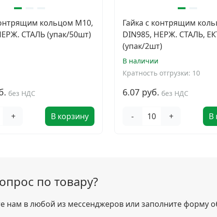
контрящим кольцом М10,
Гайка с контрящим коль
НЕРЖ. СТАЛЬ (упак/50шт)
DIN985, НЕРЖ. СТАЛЬ, ЕК
(упак/2шт)
и
В наличии
Кратность отгрузки: 10
б.
6.07 руб.
без НДС
без НДС
+
В корзину
-
+
В
вопрос по товару?
 нам в любой из мессенджеров или заполните форму о