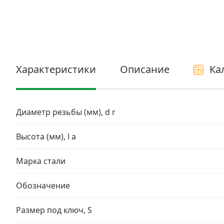
Электро и бензоинструмент, оборудование
Нержавеющий крепеж
Перфорированный крепеж
Характеристики
Описание
Ка
Скобяные изделия и мебельная фурнитура
Диаметр резьбы (мм), d r
Высота (мм), l a
Марка стали
Обозначение
Размер под ключ, S