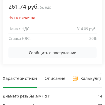
261.74 руб.
Дюбельная техника
без НДС
›
Нет в наличии
Кабельный крепеж
›
Цена с НДС
314.09 руб.
Строительный инструмент и инвентарь
›
Ставка НДС:
20%
Заклепки
›
Сообщить о поступлении
Химический крепеж
›
Гвозди и скобы
›
Характеристики
Описание
Калькулято
Хомуты и шуруп-шпильки
›
Диаметр резьбы (мм), d r
14
Шурупы и саморезы
›