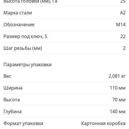
Высота головки (мм), l a
25
Грузовой крепеж
›
Марка стали
A2
Обозначение
М14
Комплекты и наборы крепежа
›
Размер под ключ, S
22
Кронштейны и крюки хозяйственные
›
Шаг резьбы (мм)
2
Метрический крепеж
›
Параметры упаковки
Вес
2,081 кг
Электро и бензоинструмент, оборудование
›
Ширина
110 мм
Нержавеющий крепеж
›
Высота
70 мм
Перфорированный крепеж
›
Глубина
140 мм
Формат упаковки
Картонная коробка
Скобяные изделия и мебельная фурнитура
›