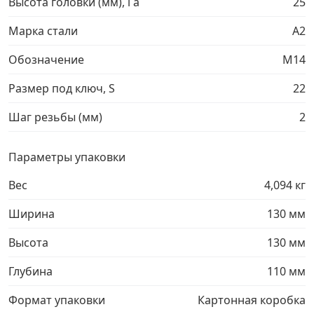
Высота головки (мм), l a
25
Грузовой крепеж
›
Марка стали
A2
Обозначение
М14
Комплекты и наборы крепежа
›
Размер под ключ, S
22
Кронштейны и крюки хозяйственные
›
Шаг резьбы (мм)
2
Метрический крепеж
›
Параметры упаковки
Вес
4,094 кг
Электро и бензоинструмент, оборудование
›
Ширина
130 мм
Нержавеющий крепеж
›
Высота
130 мм
Перфорированный крепеж
›
Глубина
110 мм
Формат упаковки
Картонная коробка
Скобяные изделия и мебельная фурнитура
›