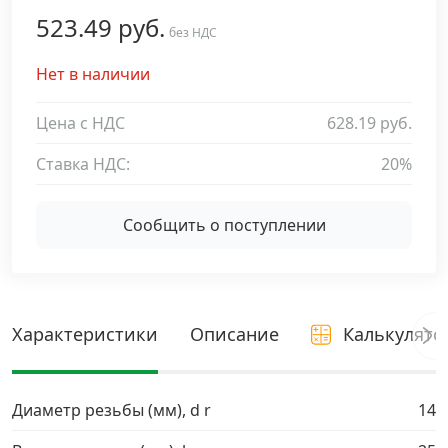
523.49 руб.
Дюбельная техника
без НДС
›
Нет в наличии
Кабельный крепеж
›
Цена с НДС
628.19 руб.
Строительный инструмент и инвентарь
›
Ставка НДС:
20%
Заклепки
›
Сообщить о поступлении
Химический крепеж
›
Гвозди и скобы
›
Характеристики
Описание
Калькулято
Хомуты и шуруп-шпильки
›
Диаметр резьбы (мм), d r
14
Шурупы и саморезы
›