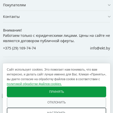
Покупателям
Контакты
Внимание!
Работаем только с юридическими лицами. Цены на сайте не
являются договором публичной оферты.
+375 (29) 169-74-74
info@ekt.by
+375 (29) 169-74-74
+375 (29) 700-77-55
Сайт использует cookies. Это помогает нам понимать, что вам
+375 (17) 269-74-74
zakaz@ekt.by
интересно, и делать сайт лучше именно для Вас. Кликая «Принять»,
вы даете согласие на обработку файлов cookie в соответствии с
политикой обработки файлов cookies.
Оставить отзыв
✕
ПРИНЯТЬ
ОТКЛОНИТЬ
© 2005 — 2026 ООО «ЕКТ альянс». Доставка в Минск,
Брест, Витебск, Гомель, Гродно, Могилев и другие