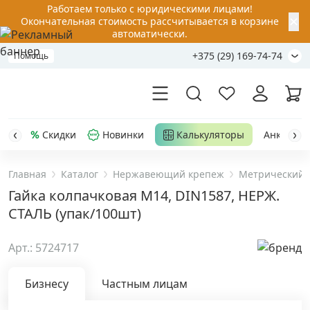
Работаем только с юридическими лицами!
✕
Окончательная стоимость рассчитывается в корзине
автоматически.
+375 (29) 169-74-74
Помощь
Скидки
Новинки
Калькуляторы
Анкер-шу
Главная
Каталог
Нержавеющий крепеж
Метрический 
Акции
Гайка колпачковая М14, DIN1587, НЕРЖ.
СТАЛЬ (упак/100шт)
Распродажа
Арт.: 5724717
Уценка
Бизнесу
Частным лицам
Анкерная техника
›