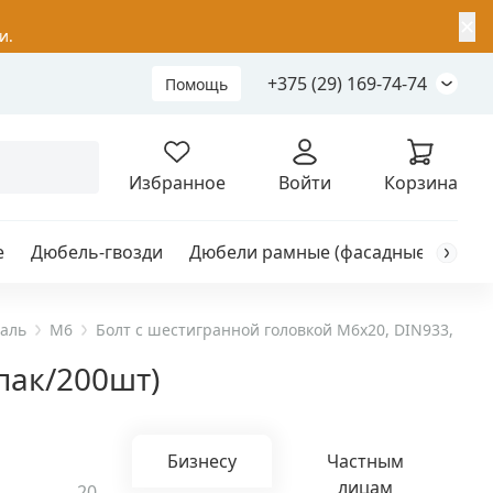
✕
и.
+375 (29) 169-74-74
Помощь
Складной анкер
Избранное
Войти
Корзина
е
Дюбель-гвозди
Дюбели рамные (фасадные)
Каб
я
анкер
таль
M6
Болт с шестигранной головкой M6х20, DIN933, НЕРЖ
пак/200шт)
ый
Бизнесу
Частным
лицам
20