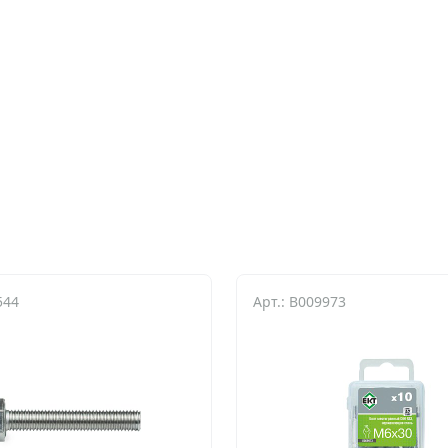
544
Арт.: B009973