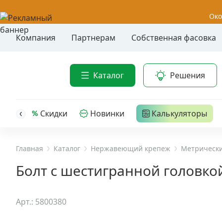
Око
Компания
Партнерам
Собственная фасовка
Акции
Анкер-шу
Каталог
Решения
Анкерные
Распродажа
Анкерны
головк
Уценка
Скидки
Новинки
Калькуляторы
Анкерны
Анкерны
Анкерная техника
трех- р
Главная
Каталог
Нержавеющий крепеж
Метрически
Дюбельная техника
Анкерны
Болт с шестигранной головкой
крюком,
Кабельный крепеж
Анкерны
Арт.: 5800380
головк
Строительный инструмент и инвентарь