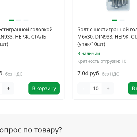
естигранной головкой
Болт с шестигранной го
IN933, НЕРЖ. СТАЛЬ
M6х30, DIN933, НЕРЖ. СТ
0шт)
(упак/10шт)
и
В наличии
Кратность отгрузки: 10
б.
7.04 руб.
без НДС
без НДС
+
В корзину
-
+
В
вопрос по товару?