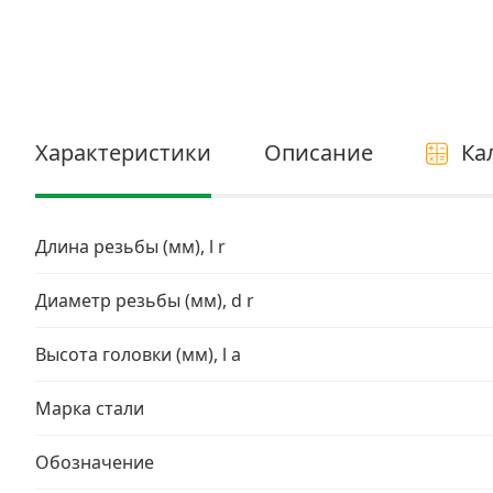
Электро и бензоинструмент, оборудование
Нержавеющий крепеж
Перфорированный крепеж
Характеристики
Описание
Ка
Скобяные изделия и мебельная фурнитура
Длина резьбы (мм), l r
Диаметр резьбы (мм), d r
Высота головки (мм), l a
Марка стали
Обозначение