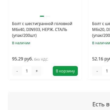
Болт с шестигранной головкой
Болт с ш
M6х40, DIN933, НЕРЖ. СТАЛЬ
M6х20, D
(упак/200шт)
(упак/20
В наличии
В наличи
95.29 руб.
52.16 ру
без НДС
-
+
В корзину
-
Есть 