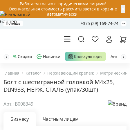
Работаем только с юридическими лицами!
✕
Окончательная стоимость рассчитывается в корзине
автоматически.
+375 (29) 169-74-74
Помощь
Скидки
Новинки
Калькуляторы
Анкер-шу
Главная
Каталог
Нержавеющий крепеж
Метрический 
Акции
Болт с шестигранной головкой M4х25,
DIN933, НЕРЖ. СТАЛЬ (упак/30шт)
Распродажа
Арт.: B008349
Уценка
Бизнесу
Частным лицам
Анкерная техника
›