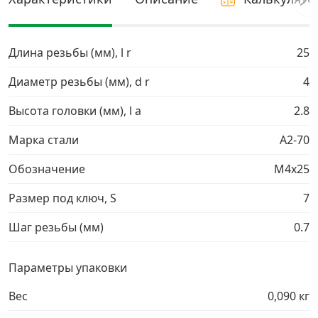
Грузовой крепеж
›
Длина резьбы (мм), l r
25
Комплекты и наборы крепежа
›
Диаметр резьбы (мм), d r
4
Высота головки (мм), l a
2.8
Кронштейны и крюки хозяйственные
›
Марка стали
A2-70
Метрический крепеж
›
Обозначение
М4х25
Электро и бензоинструмент, оборудование
›
Размер под ключ, S
7
Шаг резьбы (мм)
0.7
Нержавеющий крепеж
›
Параметры упаковки
Перфорированный крепеж
›
Вес
0,090 кг
Скобяные изделия и мебельная фурнитура
›