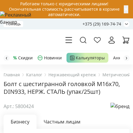
Работаем только с юридическими лицами!
✕
Окончательная стоимость рассчитывается в корзине
автоматически.
+375 (29) 169-74-74
Помощь
Скидки
Новинки
Калькуляторы
Анкер-шу
Главная
Каталог
Нержавеющий крепеж
Метрический 
Акции
Болт с шестигранной головкой M16х70,
DIN933, НЕРЖ. СТАЛЬ (упак/25шт)
Распродажа
Арт.: 5800424
Уценка
Бизнесу
Частным лицам
Анкерная техника
›