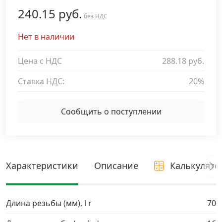
240.15 руб.
Дюбельная техника
без НДС
›
Нет в наличии
Кабельный крепеж
›
Цена с НДС
288.18 руб.
Строительный инструмент и инвентарь
›
Ставка НДС:
20%
Заклепки
›
Сообщить о поступлении
Химический крепеж
›
Гвозди и скобы
›
Характеристики
Описание
Калькулято
Хомуты и шуруп-шпильки
›
Длина резьбы (мм), l r
70
Шурупы и саморезы
›