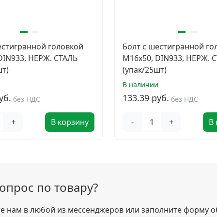
естигранной головкой
Болт с шестигранной го
DIN933, НЕРЖ. СТАЛЬ
M16х50, DIN933, НЕРЖ. 
шт)
(упак/25шт)
и
В наличии
уб.
133.39 руб.
без НДС
без НДС
+
В корзину
-
+
В
вопрос по товару?
 нам в любой из мессенджеров или заполните форму о