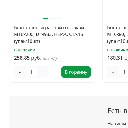
Болт с шестигранной головкой
Болт с ш
M16х200, DIN933, НЕРЖ. СТАЛЬ
M16х80, 
(упак/10шт)
(упак/10
В наличии
В наличи
258.85 руб.
180.31 р
без НДС
-
+
В корзину
-
Есть 
Напишите