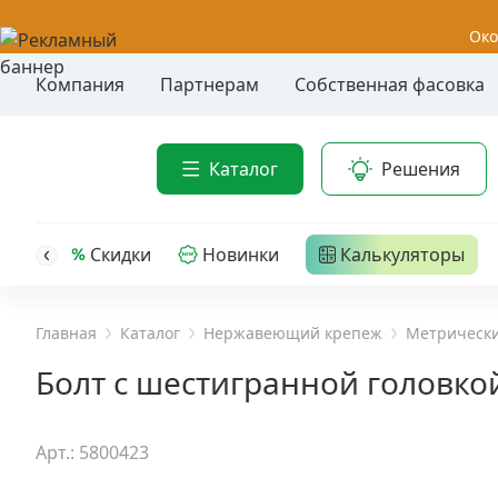
Око
Компания
Партнерам
Собственная фасовка
Акции
Анкер-шу
Каталог
Решения
Анкерные
Распродажа
Анкерны
головк
Уценка
Скидки
Новинки
Калькуляторы
Анкерны
Анкерны
Анкерная техника
трех- р
Главная
Каталог
Нержавеющий крепеж
Метрически
Дюбельная техника
Анкерны
Болт с шестигранной головкой
крюком,
Кабельный крепеж
Анкерны
Арт.: 5800423
головк
Строительный инструмент и инвентарь