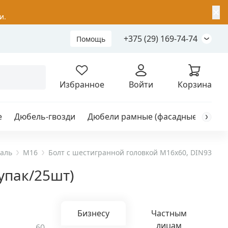
✕
и.
+375 (29) 169-74-74
Помощь
Складной анкер
Избранное
Войти
Корзина
е
Дюбель-гвозди
Дюбели рамные (фасадные)
Каб
я
анкер
таль
M16
Болт с шестигранной головкой M16х60, DIN933, Н
упак/25шт)
ый
Бизнесу
Частным
лицам
60