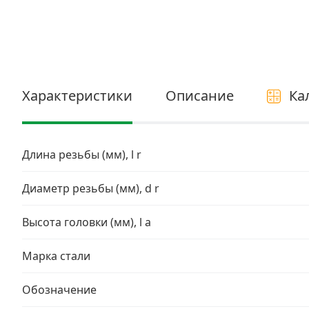
Электро и бензоинструмент, оборудование
Нержавеющий крепеж
Перфорированный крепеж
Характеристики
Описание
Ка
Скобяные изделия и мебельная фурнитура
Длина резьбы (мм), l r
Диаметр резьбы (мм), d r
Высота головки (мм), l a
Марка стали
Обозначение