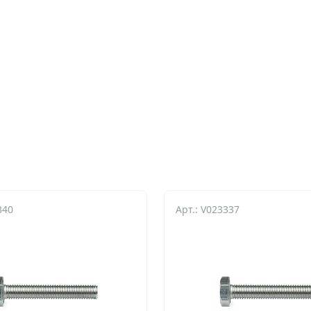
340
Арт.: V023337