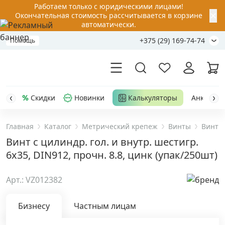
Работаем только с юридическими лицами!
✕
Окончательная стоимость рассчитывается в корзине
автоматически.
+375 (29) 169-74-74
Помощь
Скидки
Новинки
Калькуляторы
Анкер-шу
Главная
Каталог
Метрический крепеж
Винты
Винты
Акции
Винт с цилиндр. гол. и внутр. шестигр.
6х35, DIN912, прочн. 8.8, цинк (упак/250шт)
Распродажа
Арт.: VZ012382
Уценка
Бизнесу
Частным лицам
Анкерная техника
›