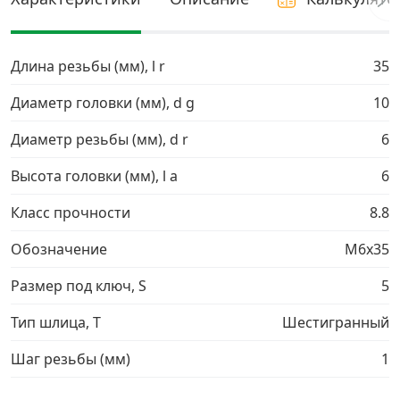
Грузовой крепеж
›
Длина резьбы (мм), l r
35
Комплекты и наборы крепежа
›
Диаметр головки (мм), d g
10
Диаметр резьбы (мм), d r
6
Кронштейны и крюки хозяйственные
›
Высота головки (мм), l a
6
Метрический крепеж
›
Класс прочности
8.8
Электро и бензоинструмент, оборудование
›
Обозначение
М6х35
Размер под ключ, S
5
Нержавеющий крепеж
›
Тип шлица, T
Шестигранный
Перфорированный крепеж
›
Шаг резьбы (мм)
1
Скобяные изделия и мебельная фурнитура
›