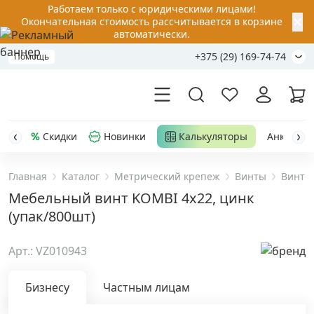
Работаем только с юридическими лицами!
✕
Окончательная стоимость рассчитывается в корзине
автоматически.
+375 (29) 169-74-74
Помощь
Скидки
Новинки
Калькуляторы
Анкер-шу
Главная
Каталог
Метрический крепеж
Винты
Винты
Акции
Мебельный винт KOMBI 4х22, цинк
(упак/800шт)
Распродажа
Арт.: VZ010943
Уценка
Бизнесу
Частным лицам
Анкерная техника
›