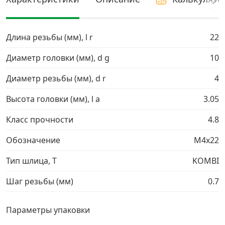
Грузовой крепеж
›
Длина резьбы (мм), l r
22
Комплекты и наборы крепежа
›
Диаметр головки (мм), d g
10
Диаметр резьбы (мм), d r
4
Кронштейны и крюки хозяйственные
›
Высота головки (мм), l a
3.05
Метрический крепеж
›
Класс прочности
4.8
Электро и бензоинструмент, оборудование
›
Обозначение
М4х22
Тип шлица, T
KOMBI
Нержавеющий крепеж
›
Шаг резьбы (мм)
0.7
Перфорированный крепеж
›
Параметры упаковки
Скобяные изделия и мебельная фурнитура
›