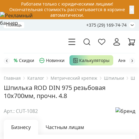
Работаем только с юридическими лицами!
✕
Окончательная стоимость рассчитывается в корзине
автоматически.
+375 (29) 169-74-74
Помощь
Скидки
Новинки
Калькуляторы
Анкер-шу
Главная
Каталог
Метрический крепеж
Шпильки
Шпи
Акции
Шпилька ROD DIN 975 резьбовая
10х700мм, прочн. 4.8
Распродажа
Арт.: CUT-1082
Уценка
Бизнесу
Частным лицам
Анкерная техника
›