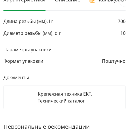
Грузовой крепеж
›
Длина резьбы (мм), l r
700
Комплекты и наборы крепежа
›
Диаметр резьбы (мм), d r
10
Кронштейны и крюки хозяйственные
›
Параметры упаковки
Формат упаковки
Поштучно
Метрический крепеж
›
Документы
Электро и бензоинструмент, оборудование
›
Крепежная техника ЕКТ.
Нержавеющий крепеж
›
Технический каталог
Перфорированный крепеж
›
Персональные рекомендации
Скобяные изделия и мебельная фурнитура
›