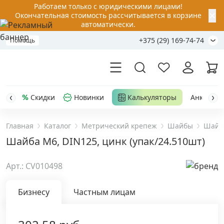
Работаем только с юридическими лицами!
✕
Окончательная стоимость рассчитывается в корзине
автоматически.
+375 (29) 169-74-74
Помощь
Скидки
Новинки
Калькуляторы
Анкер-шу
Главная
Каталог
Метрический крепеж
Шайбы
Шайба
Акции
Шайба М6, DIN125, цинк (упак/24.510шт)
Распродажа
Арт.: CV010498
Уценка
Бизнесу
Частным лицам
Анкерная техника
›