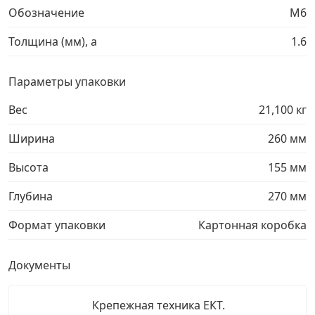
Обозначение
М6
Грузовой крепеж
›
Толщина (мм), a
1.6
Комплекты и наборы крепежа
›
Параметры упаковки
Вес
21,100 кг
Кронштейны и крюки хозяйственные
›
Ширина
260 мм
Метрический крепеж
›
Высота
155 мм
Электро и бензоинструмент, оборудование
›
Глубина
270 мм
Формат упаковки
Картонная коробка
Нержавеющий крепеж
›
Документы
Перфорированный крепеж
›
Крепежная техника ЕКТ.
Скобяные изделия и мебельная фурнитура
›