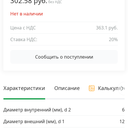
302.58 руб.
без НДС
Дюбельная техника
›
Нет в наличии
Кабельный крепеж
›
Цена с НДС
363.1 руб.
Ставка НДС:
20%
Строительный инструмент и инвентарь
›
Сообщить о поступлении
Заклепки
›
Химический крепеж
›
Характеристики
Описание
Калькулято
Гвозди и скобы
›
Хомуты и шуруп-шпильки
›
Диаметр внутренний (мм), d 2
6
Диаметр внешний (мм), d 1
12
Шурупы и саморезы
›