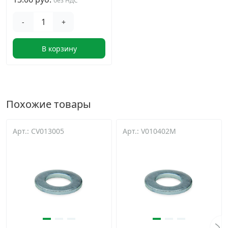
без НДС
-
+
В корзину
Похожие товары
Арт.: CV013005
Арт.: V010402M