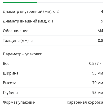
Грузовой крепеж
›
Диаметр внутренний (мм), d 2
4
Диаметр внешний (мм), d 1
9
Комплекты и наборы крепежа
›
Обозначение
М4
Кронштейны и крюки хозяйственные
›
Толщина (мм), a
0.8
Метрический крепеж
›
Параметры упаковки
Вес
0,587 кг
Электро и бензоинструмент, оборудование
›
Ширина
93 мм
Нержавеющий крепеж
›
Высота
70 мм
Перфорированный крепеж
›
Глубина
93 мм
Формат упаковки
Картонная коробка
Скобяные изделия и мебельная фурнитура
›