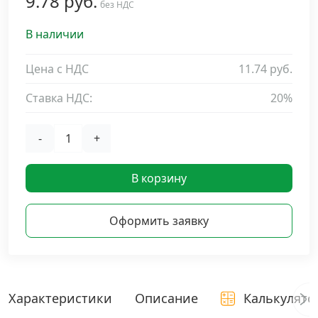
9.78 руб.
без НДС
Дюбельная техника
›
В наличии
Кабельный крепеж
›
Цена с НДС
11.74 руб.
Ставка НДС:
20%
Строительный инструмент и инвентарь
›
-
+
Заклепки
›
В корзину
Химический крепеж
›
Оформить заявку
Гвозди и скобы
›
Хомуты и шуруп-шпильки
›
Характеристики
Описание
Калькулято
Шурупы и саморезы
›