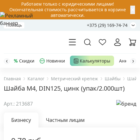
Работаем только с юридическими лицами!
✕
Окончательная стоимость рассчитывается в корзине
автоматически.
+375 (29) 169-74-74
Помощь
Скидки
Новинки
Калькуляторы
Анкер-шу
Главная
Каталог
Метрический крепеж
Шайбы
Шайба
Акции
Шайба М4, DIN125, цинк (упак/2.000шт)
Распродажа
Арт.: 213687
Уценка
Бизнесу
Частным лицам
Анкерная техника
›