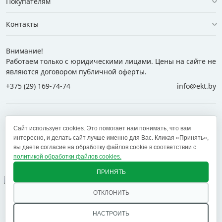
Покупателям
Контакты
Внимание!
Работаем только с юридическими лицами. Цены на сайте не
являются договором публичной оферты.
+375 (29) 169-74-74
info@ekt.by
+375 (29) 169-74-74
+375 (29) 700-77-55
Сайт использует cookies. Это помогает нам понимать, что вам
+375 (17) 269-74-74
zakaz@ekt.by
интересно, и делать сайт лучше именно для Вас. Кликая «Принять»,
вы даете согласие на обработку файлов cookie в соответствии с
политикой обработки файлов cookies.
Оставить отзыв
✕
ПРИНЯТЬ
ОТКЛОНИТЬ
© 2005 — 2026 ООО «ЕКТ альянс». Доставка в Минск,
Брест, Витебск, Гомель, Гродно, Могилев и другие
НАСТРОИТЬ
регионы РБ