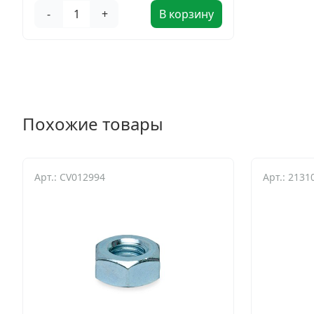
-
+
В корзину
Похожие товары
Арт.: CV012994
Арт.: 2131