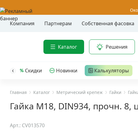
Око
Компания
Партнерам
Собственная фасовка
Акции
Анкер-шу
Каталог
Решения
Анкерные
Распродажа
Анкерны
головк
Уценка
Скидки
Новинки
Калькуляторы
Анкерны
Анкерны
Анкерная техника
трех- р
Главная
Каталог
Метрический крепеж
Гайки
Гайк
Дюбельная техника
Анкерны
Гайка М18, DIN934, прочн. 8, 
крюком,
Кабельный крепеж
Анкерны
Арт.: CV013570
головк
Строительный инструмент и инвентарь