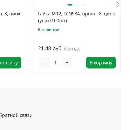
. 8, цинк
Гайка М12, DIN934, прочн. 8, цинк
(упак/100шт)
В наличии
21.48 руб.
без НДС
 корзину
-
+
В корзину
братной связи.