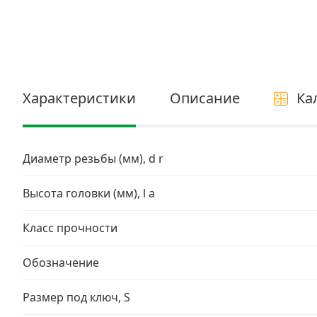
Электро и бензоинструмент, оборудование
Нержавеющий крепеж
Перфорированный крепеж
Характеристики
Описание
Ка
Скобяные изделия и мебельная фурнитура
Диаметр резьбы (мм), d r
Высота головки (мм), l a
Класс прочности
Обозначение
Размер под ключ, S