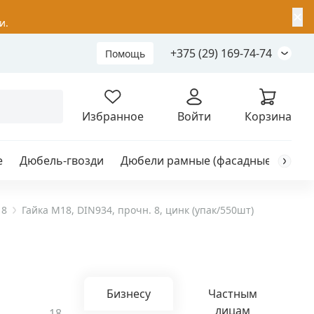
✕
и.
+375 (29) 169-74-74
Помощь
Складной анкер
Избранное
Войти
Корзина
е
Дюбель-гвозди
Дюбели рамные (фасадные)
Каб
я
анкер
 8
Гайка М18, DIN934, прочн. 8, цинк (упак/550шт)
ый
Бизнесу
Частным
лицам
18