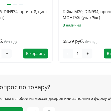
, DIN934, прочн. 8, цинк
Гайка М20, DIN934, прочн
шт)
МОНТАЖ (упак/5кг)
и
В наличии
б.
58.29 руб.
без НДС
без НДС
+
В корзину
-
+
В
вопрос по товару?
 нам в любой из мессенджеров или заполните форму о