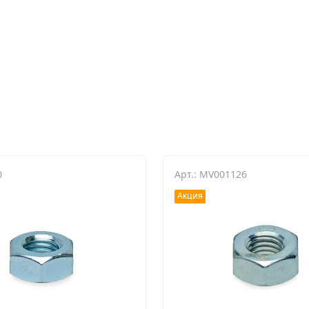
0
Арт.: MV001126
Акция